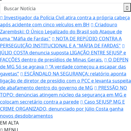
Investigador da Polícia Civil atira contra a própria cabeça
após acidente com cinco veículos em BH
Criadouro
Zarembski: O Único Legalizado do Brasil sob Ataque de
uma "Máfia de Fardas"
NOTA DE REPÚDIO CONTRA A
PERSEGUIÇÃO INSTITUCIONAL E A "MÁFIA DE FARDAS"
JÚLIO COSTA denuncia suposta LIGAÇÃO ENTRE SEJUSP e
FACÇÕES dentro de presídios de Minas Gerais.
O DEPEN
de MG Só se agrava
“A verdade começou a escapar das
gavetas”
ESCÂNDALO NA SEGURANÇA: relatório aponta
ligação de diretor de presídio com o PCC e levanta suspeita
de abafamento dentro do governo de MG
PRESSÃO NO
TOPO: denúncias atingem núcleo da segurança em MG e
colocam secretário contra a parede
Caso SEJUSP MG E
CRIME ORGANIZADO, denunciado por Júlio Costa ganha
novos desdobramentos
EM ALTA
MENU