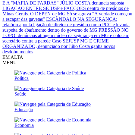
E A "MÁFIA DE FARDAS"
JÚLIO COSTA denuncia suposta
LIGAÇÃO ENTRE SEJUSP e FACÇÕES dentro de presídios de
Minas Gerais.
O DEPEN de MG Só se agrava
“A verdade começou
a escapar das gavetas”
ESCÂNDALO NA SEGURANÇA:
relatório aponta ligação de diretor de presídio com o PCC e levanta
suspeita de abafamento dentro do governo de MG
PRESSÃO NO
TOPO: denúncias atingem núcleo da segurança em MG e colocam
secretário contra a parede
Caso SEJUSP MG E CRIME
ORGANIZADO, denunciado por Júlio Costa ganha novos
desdobramentos
EM ALTA
MENU
Política
Saúde
Educação
Economia