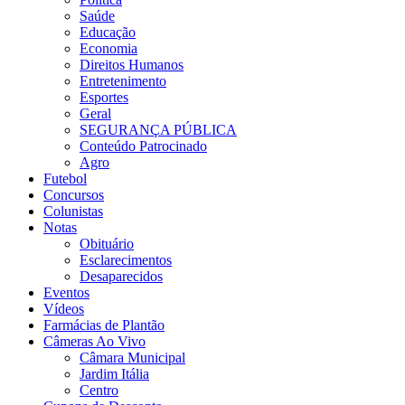
Saúde
Educação
Economia
Direitos Humanos
Entretenimento
Esportes
Geral
SEGURANÇA PÚBLICA
Conteúdo Patrocinado
Agro
Futebol
Concursos
Colunistas
Notas
Obituário
Esclarecimentos
Desaparecidos
Eventos
Vídeos
Farmácias de Plantão
Câmeras Ao Vivo
Câmara Municipal
Jardim Itália
Centro