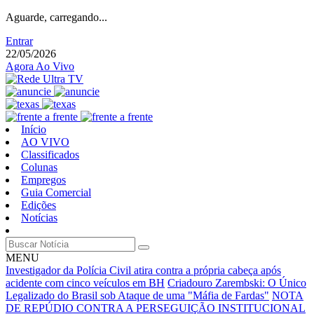
Aguarde, carregando...
Entrar
22/05/2026
Agora Ao Vivo
Início
AO VIVO
Classificados
Colunas
Empregos
Guia Comercial
Edições
Notícias
MENU
Investigador da Polícia Civil atira contra a própria cabeça após
acidente com cinco veículos em BH
Criadouro Zarembski: O Único
Legalizado do Brasil sob Ataque de uma "Máfia de Fardas"
NOTA
DE REPÚDIO CONTRA A PERSEGUIÇÃO INSTITUCIONAL