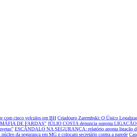
ente com cinco veículos em BH
Criadouro Zarembski: O Único Legalizad
"MÁFIA DE FARDAS"
JÚLIO COSTA denuncia suposta LIGAÇÃO E
avetas”
ESCÂNDALO NA SEGURANÇA: relatório aponta ligação de dire
leo da segurança em MG e colocam secretário contra a parede
Cas