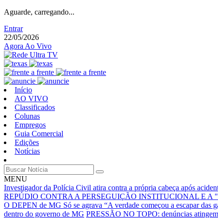
Aguarde, carregando...
Entrar
22/05/2026
Agora Ao Vivo
Início
AO VIVO
Classificados
Colunas
Empregos
Guia Comercial
Edições
Notícias
MENU
Investigador da Polícia Civil atira contra a própria cabeça após acid
REPÚDIO CONTRA A PERSEGUIÇÃO INSTITUCIONAL E A 
O DEPEN de MG Só se agrava
“A verdade começou a escapar das g
dentro do governo de MG
PRESSÃO NO TOPO: denúncias atingem núc