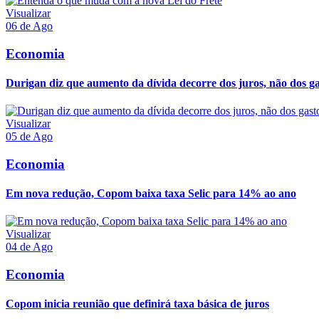
Visualizar
06 de Ago
Economia
Durigan diz que aumento da dívida decorre dos juros, não dos ga
Visualizar
05 de Ago
Economia
Em nova redução, Copom baixa taxa Selic para 14% ao ano
Visualizar
04 de Ago
Economia
Copom inicia reunião que definirá taxa básica de juros