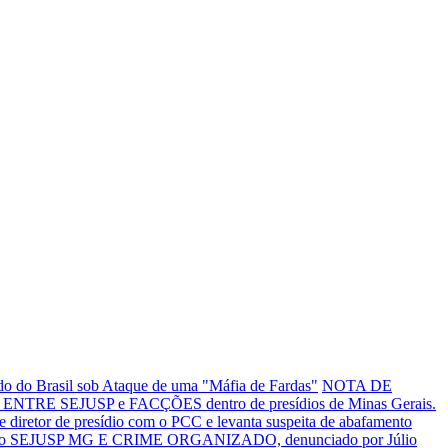
o do Brasil sob Ataque de uma "Máfia de Fardas"
NOTA DE
NTRE SEJUSP e FACÇÕES dentro de presídios de Minas Gerais.
tor de presídio com o PCC e levanta suspeita de abafamento
o SEJUSP MG E CRIME ORGANIZADO, denunciado por Júlio