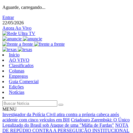
Aguarde, carregando...
Entrar
22/05/2026
Agora Ao Vivo
Início
AO VIVO
Classificados
Colunas
Empregos
Guia Comercial
Edições
Notícias
MENU
Investigador da Polícia Civil atira contra a própria cabeça após
acidente com cinco veículos em BH
Criadouro Zarembski: O Único
Legalizado do Brasil sob Ataque de uma "Máfia de Fardas"
NOTA
DE REPÚDIO CONTRA A PERSEGUIÇÃO INSTITUCIONAL