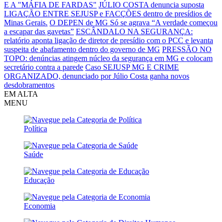
E A "MÁFIA DE FARDAS"
JÚLIO COSTA denuncia suposta
LIGAÇÃO ENTRE SEJUSP e FACÇÕES dentro de presídios de
Minas Gerais.
O DEPEN de MG Só se agrava
“A verdade começou
a escapar das gavetas”
ESCÂNDALO NA SEGURANÇA:
relatório aponta ligação de diretor de presídio com o PCC e levanta
suspeita de abafamento dentro do governo de MG
PRESSÃO NO
TOPO: denúncias atingem núcleo da segurança em MG e colocam
secretário contra a parede
Caso SEJUSP MG E CRIME
ORGANIZADO, denunciado por Júlio Costa ganha novos
desdobramentos
EM ALTA
MENU
Política
Saúde
Educação
Economia