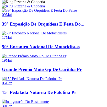
09
Mai
39° Exposição De Orquídeas E Festa Do...
17
Mai
50° Encontro Nacional De Motociclistas
19
Mai
Grande Prêmio Moto Gp De Curitiba Pr
05
Dez
15° Pedalada Noturna De Palotina Pr
30
Dez