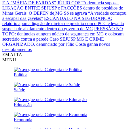
E A "MÁFIA DE FARDAS"
JÚLIO COSTA denuncia suposta
LIGAÇÃO ENTRE SEJUSP e FACÇÕES dentro de presídios de
Minas Gerais.
O DEPEN de MG Só se agrava
“A verdade começou
a escapar das gavetas”
ESCÂNDALO NA SEGURANÇA:
relatório aponta ligação de diretor de presídio com o PCC e levanta
suspeita de abafamento dentro do governo de MG
PRESSÃO NO
TOPO: denúncias atingem núcleo da segurança em MG e colocam
secretário contra a parede
Caso SEJUSP MG E CRIME
ORGANIZADO, denunciado por Júlio Costa ganha novos
desdobramentos
EM ALTA
MENU
Política
Saúde
Educação
Economia