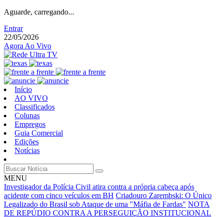
Aguarde, carregando...
Entrar
22/05/2026
Agora Ao Vivo
Início
AO VIVO
Classificados
Colunas
Empregos
Guia Comercial
Edições
Notícias
MENU
Investigador da Polícia Civil atira contra a própria cabeça após
acidente com cinco veículos em BH
Criadouro Zarembski: O Único
Legalizado do Brasil sob Ataque de uma "Máfia de Fardas"
NOTA
DE REPÚDIO CONTRA A PERSEGUIÇÃO INSTITUCIONAL