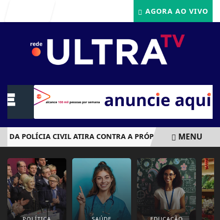
Entrar
AGORA AO VIVO
MENU
DA POLÍCIA CIVIL ATIRA CONTRA A PRÓPRIA CABEÇA APÓS A
EM ALTA
POLÍTICA
SAÚDE
EDUCAÇÃO
E