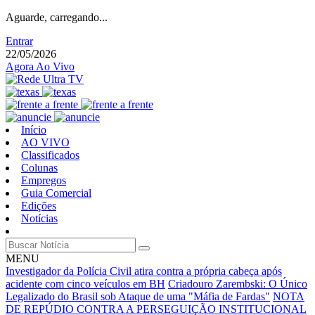
Aguarde, carregando...
Entrar
22/05/2026
Agora Ao Vivo
Início
AO VIVO
Classificados
Colunas
Empregos
Guia Comercial
Edições
Notícias
MENU
Investigador da Polícia Civil atira contra a própria cabeça após
acidente com cinco veículos em BH
Criadouro Zarembski: O Único
Legalizado do Brasil sob Ataque de uma "Máfia de Fardas"
NOTA
DE REPÚDIO CONTRA A PERSEGUIÇÃO INSTITUCIONAL