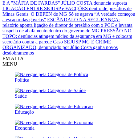
E A "MÁFIA DE FARDAS"
JÚLIO COSTA denuncia suposta
LIGAÇÃO ENTRE SEJUSP e FACÇÕES dentro de presídios de
Minas Gerais.
O DEPEN de MG Só se agrava
“A verdade começou
a escapar das gavetas”
ESCÂNDALO NA SEGURANÇA:
relatório aponta ligação de diretor de presídio com o PCC e levanta
suspeita de abafamento dentro do governo de MG
PRESSÃO NO
TOPO: denúncias atingem núcleo da segurança em MG e colocam
secretário contra a parede
Caso SEJUSP MG E CRIME
ORGANIZADO, denunciado por Júlio Costa ganha novos
desdobramentos
EM ALTA
MENU
Política
Saúde
Educação
Economia