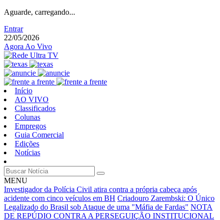
Aguarde, carregando...
Entrar
22/05/2026
Agora Ao Vivo
Início
AO VIVO
Classificados
Colunas
Empregos
Guia Comercial
Edições
Notícias
MENU
Investigador da Polícia Civil atira contra a própria cabeça após
acidente com cinco veículos em BH
Criadouro Zarembski: O Único
Legalizado do Brasil sob Ataque de uma "Máfia de Fardas"
NOTA
DE REPÚDIO CONTRA A PERSEGUIÇÃO INSTITUCIONAL