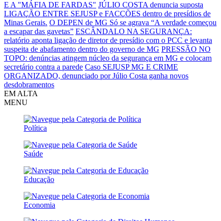
E A "MÁFIA DE FARDAS"
JÚLIO COSTA denuncia suposta
LIGAÇÃO ENTRE SEJUSP e FACÇÕES dentro de presídios de
Minas Gerais.
O DEPEN de MG Só se agrava
“A verdade começou
a escapar das gavetas”
ESCÂNDALO NA SEGURANÇA:
relatório aponta ligação de diretor de presídio com o PCC e levanta
suspeita de abafamento dentro do governo de MG
PRESSÃO NO
TOPO: denúncias atingem núcleo da segurança em MG e colocam
secretário contra a parede
Caso SEJUSP MG E CRIME
ORGANIZADO, denunciado por Júlio Costa ganha novos
desdobramentos
EM ALTA
MENU
Política
Saúde
Educação
Economia