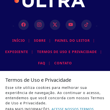
INÍCIO
|
SOBRE
|
PAINEL DO LEITOR
|
EXPEDIENTE
|
TERMOS DE USO E PRIVACIDADE
|
FAQ
|
CONTATO
Termos de Uso e Privacidade
Esse site utiliza cookies para melhorar sua
experiência de navegação. Ao continuar o acesso,
entendemos que você concorda com nossos Termos
GRUPO JC BRASIL- TODOS OS DIREITOS RESERVADOS
de Uso e Privacidade.
PARA MAIS INFORMAÇÕES,
ACESSE NOSSOS TERMOS