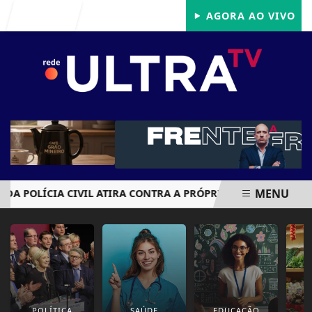
Entrar
AGORA AO VIVO
MENU
 POLÍCIA CIVIL ATIRA CONTRA A PRÓPRIA CABEÇA APÓS AC
EM ALTA
POLÍTICA
SAÚDE
EDUCAÇÃO
E