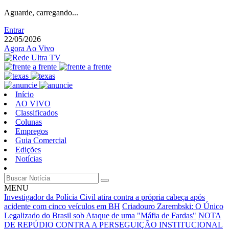
Aguarde, carregando...
Entrar
22/05/2026
Agora Ao Vivo
Início
AO VIVO
Classificados
Colunas
Empregos
Guia Comercial
Edições
Notícias
MENU
Investigador da Polícia Civil atira contra a própria cabeça após
acidente com cinco veículos em BH
Criadouro Zarembski: O Único
Legalizado do Brasil sob Ataque de uma "Máfia de Fardas"
NOTA
DE REPÚDIO CONTRA A PERSEGUIÇÃO INSTITUCIONAL