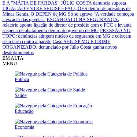
E A "MÁFIA DE FARDAS"
JÚLIO COSTA denuncia suposta
LIGAÇÃO ENTRE SEJUSP e FACÇÕES dentro de presídios de
Minas Gerais.
O DEPEN de MG Só se agrava
“A verdade começou
a escapar das gavetas”
ESCÂNDALO NA SEGURANÇA:
relatório aponta ligação de diretor de presídio com o PCC e levanta
suspeita de abafamento dentro do governo de MG
PRESSÃO NO
TOPO: denúncias atingem núcleo da segurança em MG e colocam
secretário contra a parede
Caso SEJUSP MG E CRIME
ORGANIZADO, denunciado por Júlio Costa ganha novos
desdobramentos
EM ALTA
MENU
Política
Saúde
Educação
Economia