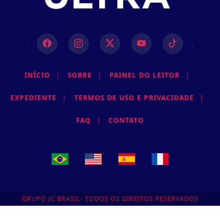
INÍCIO
|
SOBRE
|
PAINEL DO LEITOR
|
EXPEDIENTE
|
TERMOS DE USO E PRIVACIDADE
|
FAQ
|
CONTATO
Termos de Uso e Privacidade
Esse site utiliza cookies para melhorar sua
experiência de navegação. Ao continuar o acesso,
entendemos que você concorda com nossos Termos
de Uso e Privacidade.
GRUPO JC BRASIL- TODOS OS DIREITOS RESERVADOS
PARA MAIS INFORMAÇÕES,
ACESSE NOSSOS TERMOS
CLICANDO AQUI