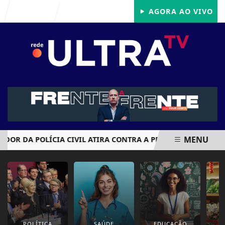
Entrar
AGORA AO VIVO
MENU
DOR DA POLÍCIA CIVIL ATIRA CONTRA A PRÓPRIA CABEÇA AP
EM ALTA
POLÍTICA
SAÚDE
EDUCAÇÃO
E