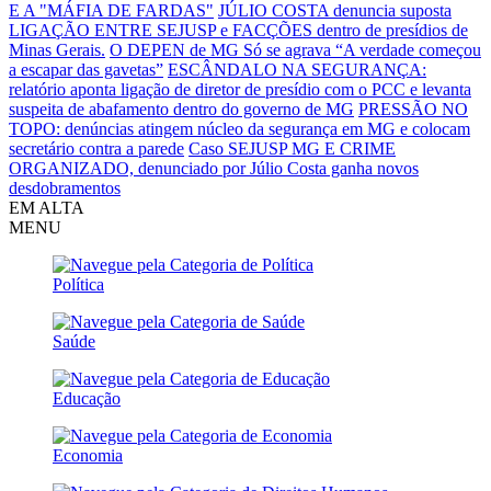
E A "MÁFIA DE FARDAS"
JÚLIO COSTA denuncia suposta
LIGAÇÃO ENTRE SEJUSP e FACÇÕES dentro de presídios de
Minas Gerais.
O DEPEN de MG Só se agrava
“A verdade começou
a escapar das gavetas”
ESCÂNDALO NA SEGURANÇA:
relatório aponta ligação de diretor de presídio com o PCC e levanta
suspeita de abafamento dentro do governo de MG
PRESSÃO NO
TOPO: denúncias atingem núcleo da segurança em MG e colocam
secretário contra a parede
Caso SEJUSP MG E CRIME
ORGANIZADO, denunciado por Júlio Costa ganha novos
desdobramentos
EM ALTA
MENU
Política
Saúde
Educação
Economia