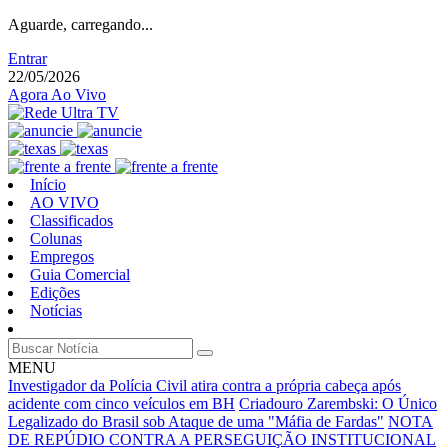
Aguarde, carregando...
Entrar
22/05/2026
Agora Ao Vivo
Início
AO VIVO
Classificados
Colunas
Empregos
Guia Comercial
Edições
Notícias
MENU
Investigador da Polícia Civil atira contra a própria cabeça após
acidente com cinco veículos em BH
Criadouro Zarembski: O Único
Legalizado do Brasil sob Ataque de uma "Máfia de Fardas"
NOTA
DE REPÚDIO CONTRA A PERSEGUIÇÃO INSTITUCIONAL