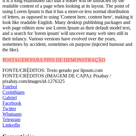
It is a long established fact that a reader will be distracted by the
readable content of a page when looking at its layout. The point of
using Lorem Ipsum is that it has a more-or-less normal distribution
of letters, as opposed to using 'Content here, content here', making it
look like readable English. Many desktop publishing packages and
web page editors now use Lorem Ipsum as their default model text,
and a search for 'lorem ipsum' will uncover many web sites still in
their infancy. Various versions have evolved over the years,
sometimes by accident, sometimes on purpose (injected humour and
the like).
POSTAGEM PARA FINS DE DEMONSTRAÇÃO
FONTE/CRÉDITOS:
Texto gerado por lipsum.com
FONTE/CRÉDITOS (IMAGEM DE CAPA):
Pixabay /
pixabay.com/images/id-1276325
Futebol
Corinthians
Gabriel
Facebook
Twitter
Whatsapp
Telegram
LinkedIn