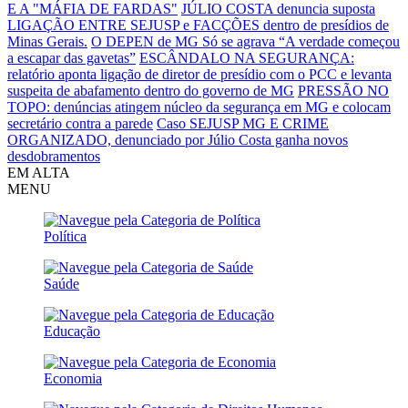
E A "MÁFIA DE FARDAS"
JÚLIO COSTA denuncia suposta
LIGAÇÃO ENTRE SEJUSP e FACÇÕES dentro de presídios de
Minas Gerais.
O DEPEN de MG Só se agrava
“A verdade começou
a escapar das gavetas”
ESCÂNDALO NA SEGURANÇA:
relatório aponta ligação de diretor de presídio com o PCC e levanta
suspeita de abafamento dentro do governo de MG
PRESSÃO NO
TOPO: denúncias atingem núcleo da segurança em MG e colocam
secretário contra a parede
Caso SEJUSP MG E CRIME
ORGANIZADO, denunciado por Júlio Costa ganha novos
desdobramentos
EM ALTA
MENU
Política
Saúde
Educação
Economia