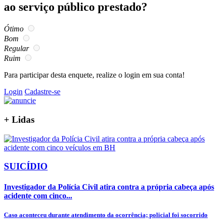
ao serviço público prestado?
Ótimo
Bom
Regular
Ruim
Para participar desta enquete, realize o login em sua conta!
Login
Cadastre-se
+
Lidas
SUICÍDIO
Investigador da Polícia Civil atira contra a própria cabeça após
acidente com cinco...
Caso aconteceu durante atendimento da ocorrência; policial foi socorrido