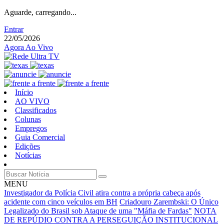
Aguarde, carregando...
Entrar
22/05/2026
Agora Ao Vivo
Início
AO VIVO
Classificados
Colunas
Empregos
Guia Comercial
Edições
Notícias
MENU
Investigador da Polícia Civil atira contra a própria cabeça após
acidente com cinco veículos em BH
Criadouro Zarembski: O Único
Legalizado do Brasil sob Ataque de uma "Máfia de Fardas"
NOTA
DE REPÚDIO CONTRA A PERSEGUIÇÃO INSTITUCIONAL