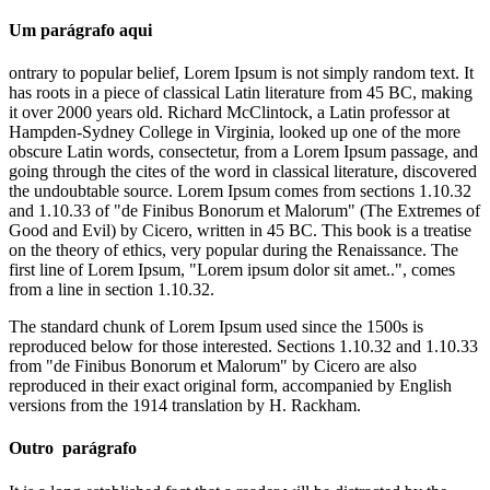
Um parágrafo aqui
ontrary to popular belief, Lorem Ipsum is not simply random text. It
has roots in a piece of classical Latin literature from 45 BC, making
it over 2000 years old. Richard McClintock, a Latin professor at
Hampden-Sydney College in Virginia, looked up one of the more
obscure Latin words, consectetur, from a Lorem Ipsum passage, and
going through the cites of the word in classical literature, discovered
the undoubtable source. Lorem Ipsum comes from sections 1.10.32
and 1.10.33 of "de Finibus Bonorum et Malorum" (The Extremes of
Good and Evil) by Cicero, written in 45 BC. This book is a treatise
on the theory of ethics, very popular during the Renaissance. The
first line of Lorem Ipsum, "Lorem ipsum dolor sit amet..", comes
from a line in section 1.10.32.
The standard chunk of Lorem Ipsum used since the 1500s is
reproduced below for those interested. Sections 1.10.32 and 1.10.33
from "de Finibus Bonorum et Malorum" by Cicero are also
reproduced in their exact original form, accompanied by English
versions from the 1914 translation by H. Rackham.
Outro parágrafo