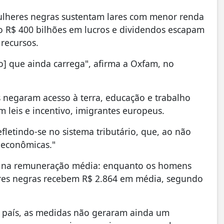
mulheres negras sustentam lares com menor renda
to R$ 400 bilhões em lucros e dividendos escapam
 recursos.
ão] que ainda carrega", afirma a Oxfam, no
s negaram acesso à terra, educação e trabalho
m leis e incentivo, imigrantes europeus.
efletindo-se no sistema tributário, que, ao não
ioeconômicas."
o, na remuneração média: enquanto os homens
res negras recebem R$ 2.864 em média, segundo
o país, as medidas não geraram ainda um