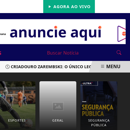
22/05/2026
AGORA AO VIVO
S
MENU
CRIADOURO ZAREMBSKI: O ÚNICO LEGALIZADO DO BRASIL SO
ESPORTES
GERAL
SEGURANÇA
PÚBLICA
P