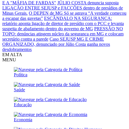
E A "MÁFIA DE FARDAS"
JÚLIO COSTA denuncia suposta
LIGAÇÃO ENTRE SEJUSP e FACÇÕES dentro de presídios de
Minas Gerais.
O DEPEN de MG Só se agrava
“A verdade começou
a escapar das gavetas”
ESCÂNDALO NA SEGURANÇA:
relatório aponta ligação de diretor de presídio com o PCC e levanta
suspeita de abafamento dentro do governo de MG
PRESSÃO NO
TOPO: denúncias atingem núcleo da segurança em MG e colocam
secretário contra a parede
Caso SEJUSP MG E CRIME
ORGANIZADO, denunciado por Júlio Costa ganha novos
desdobramentos
EM ALTA
MENU
Política
Saúde
Educação
Economia