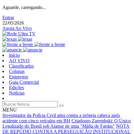
Aguarde, carregando...
Entrar
22/05/2026
Agora Ao Vivo
Início
AO VIVO
Classificados
Colunas
Empregos
Guia Comercial
Edições
Notícias
MENU
Investigador da Polícia Civil atira contra a própria cabeça após
acidente com cinco veículos em BH
Criadouro Zarembski: O Único
Legalizado do Brasil sob Ataque de uma "Máfia de Fardas"
NOTA
DE REPÚDIO CONTRA A PERSEGUIÇÃO INSTITUCIONAL