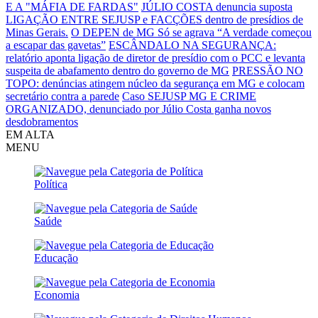
E A "MÁFIA DE FARDAS"
JÚLIO COSTA denuncia suposta
LIGAÇÃO ENTRE SEJUSP e FACÇÕES dentro de presídios de
Minas Gerais.
O DEPEN de MG Só se agrava
“A verdade começou
a escapar das gavetas”
ESCÂNDALO NA SEGURANÇA:
relatório aponta ligação de diretor de presídio com o PCC e levanta
suspeita de abafamento dentro do governo de MG
PRESSÃO NO
TOPO: denúncias atingem núcleo da segurança em MG e colocam
secretário contra a parede
Caso SEJUSP MG E CRIME
ORGANIZADO, denunciado por Júlio Costa ganha novos
desdobramentos
EM ALTA
MENU
Política
Saúde
Educação
Economia