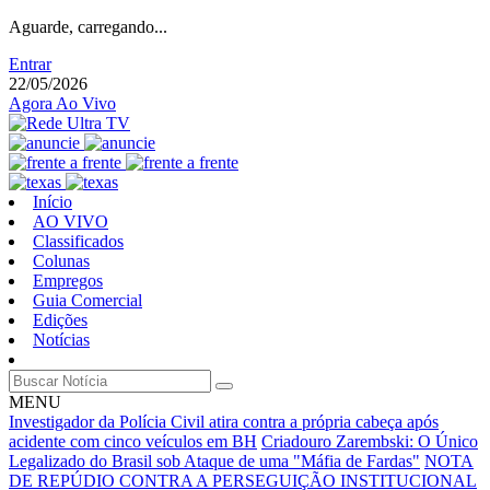
Aguarde, carregando...
Entrar
22/05/2026
Agora Ao Vivo
Início
AO VIVO
Classificados
Colunas
Empregos
Guia Comercial
Edições
Notícias
MENU
Investigador da Polícia Civil atira contra a própria cabeça após
acidente com cinco veículos em BH
Criadouro Zarembski: O Único
Legalizado do Brasil sob Ataque de uma "Máfia de Fardas"
NOTA
DE REPÚDIO CONTRA A PERSEGUIÇÃO INSTITUCIONAL