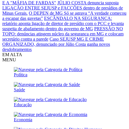
E A "MÁFIA DE FARDAS"
JÚLIO COSTA denuncia suposta
LIGAÇÃO ENTRE SEJUSP e FACÇÕES dentro de presídios de
Minas Gerais.
O DEPEN de MG Só se agrava
“A verdade começou
a escapar das gavetas”
ESCÂNDALO NA SEGURANÇA:
relatório aponta ligação de diretor de presídio com o PCC e levanta
suspeita de abafamento dentro do governo de MG
PRESSÃO NO
TOPO: denúncias atingem núcleo da segurança em MG e colocam
secretário contra a parede
Caso SEJUSP MG E CRIME
ORGANIZADO, denunciado por Júlio Costa ganha novos
desdobramentos
EM ALTA
MENU
Política
Saúde
Educação
Economia