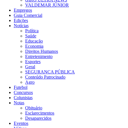
VALDEMAR JÚNIOR
Empregos
Guia Comercial
Edições
Notícias
Política
Saúde
Educação
Economia
Direitos Humanos
Entretenimento
Esportes
Geral
SEGURANÇA PÚBLICA
Conteúdo Patrocinado
Agro
Futebol
Concursos
Colunistas
Notas
Obituário
Esclarecimentos
Desaparecidos
Eventos