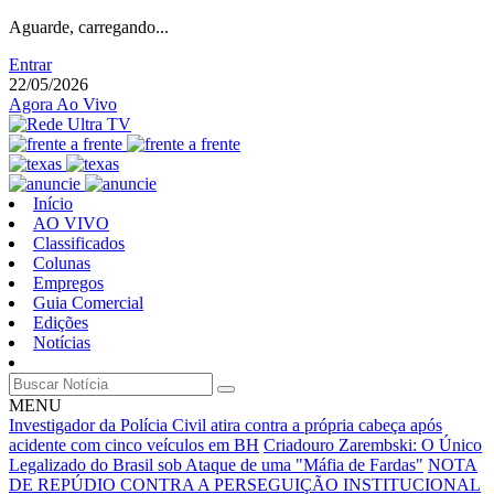
Aguarde, carregando...
Entrar
22/05/2026
Agora Ao Vivo
Início
AO VIVO
Classificados
Colunas
Empregos
Guia Comercial
Edições
Notícias
MENU
Investigador da Polícia Civil atira contra a própria cabeça após
acidente com cinco veículos em BH
Criadouro Zarembski: O Único
Legalizado do Brasil sob Ataque de uma "Máfia de Fardas"
NOTA
DE REPÚDIO CONTRA A PERSEGUIÇÃO INSTITUCIONAL