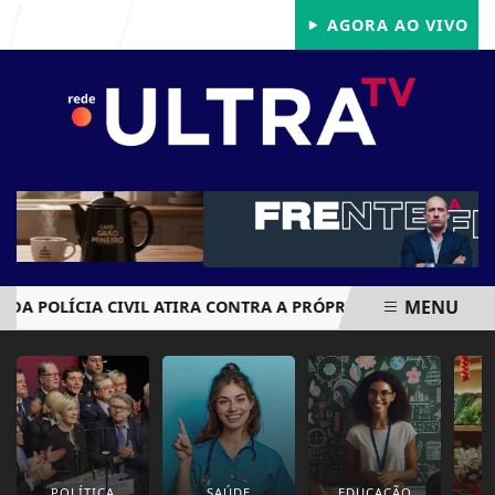
Entrar
AGORA AO VIVO
MENU
A POLÍCIA CIVIL ATIRA CONTRA A PRÓPRIA CABEÇA APÓS AC
EM ALTA
POLÍTICA
SAÚDE
EDUCAÇÃO
E