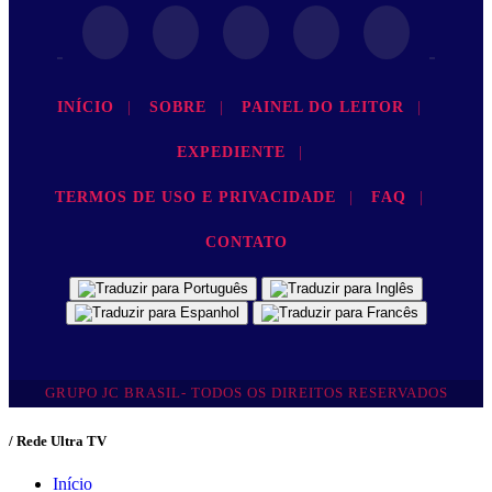
INÍCIO
|
SOBRE
|
PAINEL DO LEITOR
|
EXPEDIENTE
|
TERMOS DE USO E PRIVACIDADE
|
FAQ
|
CONTATO
GRUPO JC BRASIL- TODOS OS DIREITOS RESERVADOS
/ Rede Ultra TV
Início