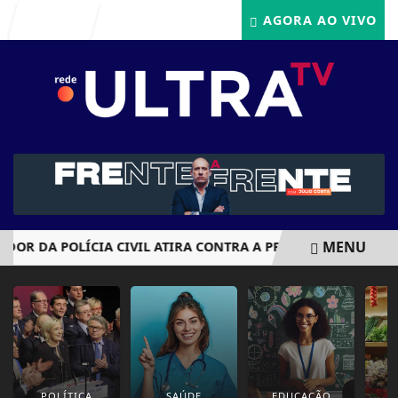
Entrar
AGORA AO VIVO
MENU
DOR DA POLÍCIA CIVIL ATIRA CONTRA A PRÓPRIA CABEÇA AP
EM ALTA
POLÍTICA
SAÚDE
EDUCAÇÃO
E