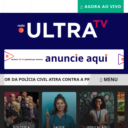
Entrar
AGORA AO VIVO
MENU
DOR DA POLÍCIA CIVIL ATIRA CONTRA A PRÓPRIA CABEÇA AP
EM ALTA
POLÍTICA
SAÚDE
EDUCAÇÃO
E