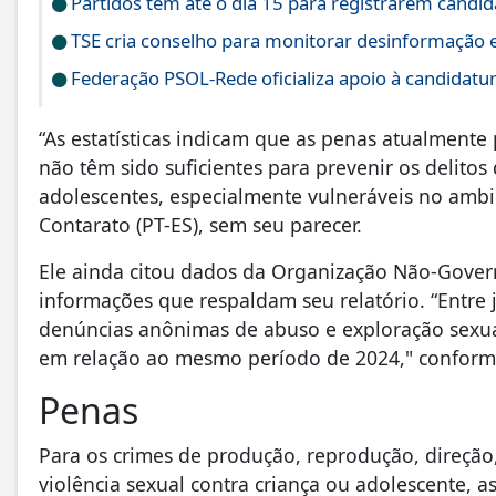
Partidos têm até o dia 15 para registrarem candid
TSE cria conselho para monitorar desinformação e
Federação PSOL-Rede oficializa apoio à candidatura
“As estatísticas indicam que as penas atualmente 
não têm sido suficientes para prevenir os delitos
adolescentes, especialmente vulneráveis no ambie
Contarato (PT-ES), sem seu parecer.
Ele ainda citou dados da Organização Não-Govern
informações que respaldam seu relatório. “Entre 
denúncias anônimas de abuso e exploração sexua
em relação ao mesmo período de 2024," conforme
Penas
Para os crimes de produção, reprodução, direção,
violência sexual contra criança ou adolescente, 