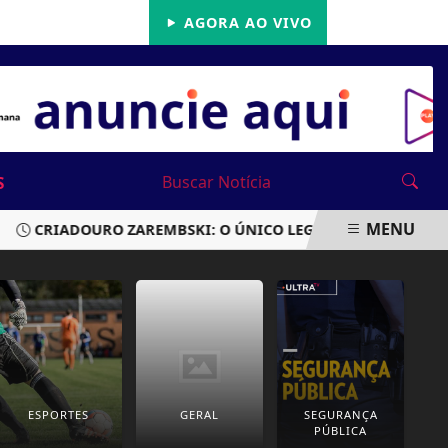
22/05/2026
AGORA AO VIVO
S
MENU
CRIADOURO ZAREMBSKI: O ÚNICO LEGALIZADO DO BRASIL SO
ESPORTES
GERAL
SEGURANÇA
PÚBLICA
P