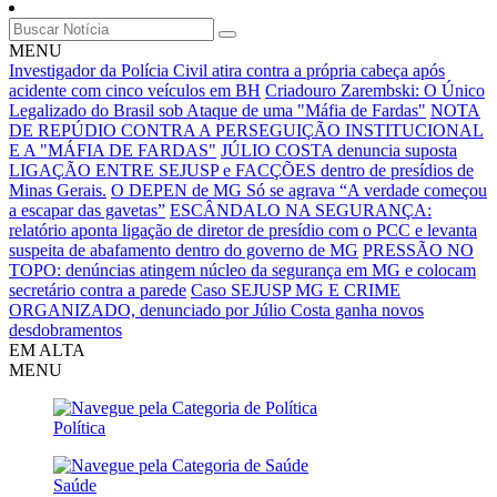
MENU
Investigador da Polícia Civil atira contra a própria cabeça após
acidente com cinco veículos em BH
Criadouro Zarembski: O Único
Legalizado do Brasil sob Ataque de uma "Máfia de Fardas"
NOTA
DE REPÚDIO CONTRA A PERSEGUIÇÃO INSTITUCIONAL
E A "MÁFIA DE FARDAS"
JÚLIO COSTA denuncia suposta
LIGAÇÃO ENTRE SEJUSP e FACÇÕES dentro de presídios de
Minas Gerais.
O DEPEN de MG Só se agrava
“A verdade começou
a escapar das gavetas”
ESCÂNDALO NA SEGURANÇA:
relatório aponta ligação de diretor de presídio com o PCC e levanta
suspeita de abafamento dentro do governo de MG
PRESSÃO NO
TOPO: denúncias atingem núcleo da segurança em MG e colocam
secretário contra a parede
Caso SEJUSP MG E CRIME
ORGANIZADO, denunciado por Júlio Costa ganha novos
desdobramentos
EM ALTA
MENU
Política
Saúde