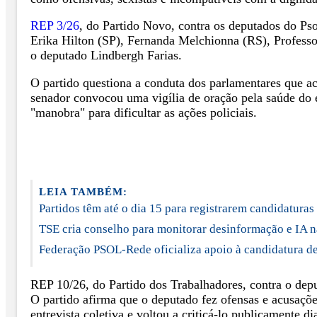
REP 3/26
, do Partido Novo, contra os deputados do Ps
Erika Hilton (SP), Fernanda Melchionna (RS), Professo
o deputado Lindbergh Farias.
O partido questiona a conduta dos parlamentares que a
senador convocou uma vigília de oração pela saúde do e
"manobra" para dificultar as ações policiais.
LEIA TAMBÉM:
Partidos têm até o dia 15 para registrarem candidaturas
TSE cria conselho para monitorar desinformação e IA n
Federação PSOL-Rede oficializa apoio à candidatura de
REP 10/26, do Partido dos Trabalhadores, contra o de
O partido afirma que o deputado fez ofensas e acusaçõ
entrevista coletiva e voltou a criticá-lo publicamente di