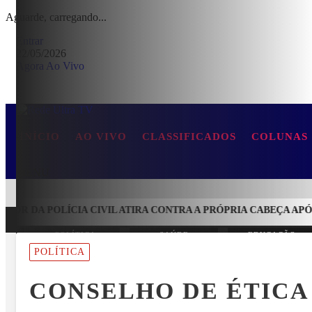
Aguarde, carregando...
Entrar
22/05/2026
Agora Ao Vivo
INÍCIO
AO VIVO
CLASSIFICADOS
COLUNAS
MENU
R DA POLÍCIA CIVIL ATIRA CONTRA A PRÓPRIA CABEÇA APÓS 
POLÍTICA
SAÚDE
EDUCAÇÃO
EM ALTA
POLÍTICA
CONSELHO DE ÉTICA