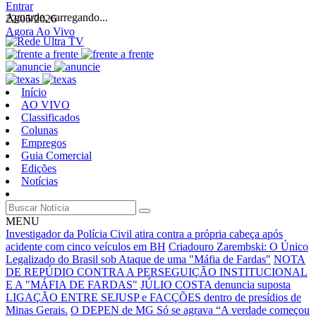
Entrar
Aguarde, carregando...
22/05/2026
Agora Ao Vivo
Início
AO VIVO
Classificados
Colunas
Empregos
Guia Comercial
Edições
Notícias
MENU
Investigador da Polícia Civil atira contra a própria cabeça após
acidente com cinco veículos em BH
Criadouro Zarembski: O Único
Legalizado do Brasil sob Ataque de uma "Máfia de Fardas"
NOTA
DE REPÚDIO CONTRA A PERSEGUIÇÃO INSTITUCIONAL
E A "MÁFIA DE FARDAS"
JÚLIO COSTA denuncia suposta
LIGAÇÃO ENTRE SEJUSP e FACÇÕES dentro de presídios de
Minas Gerais.
O DEPEN de MG Só se agrava
“A verdade começou