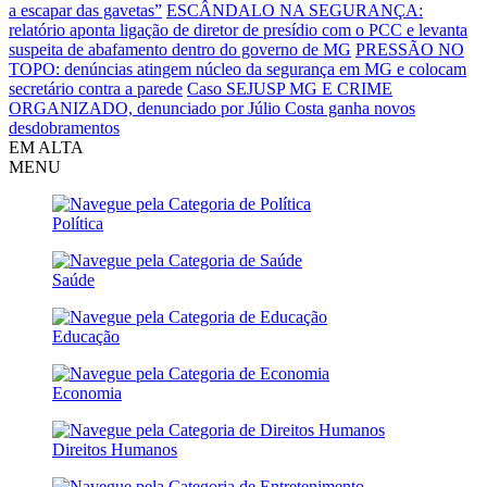
a escapar das gavetas”
ESCÂNDALO NA SEGURANÇA:
relatório aponta ligação de diretor de presídio com o PCC e levanta
suspeita de abafamento dentro do governo de MG
PRESSÃO NO
TOPO: denúncias atingem núcleo da segurança em MG e colocam
secretário contra a parede
Caso SEJUSP MG E CRIME
ORGANIZADO, denunciado por Júlio Costa ganha novos
desdobramentos
EM ALTA
MENU
Política
Saúde
Educação
Economia
Direitos Humanos