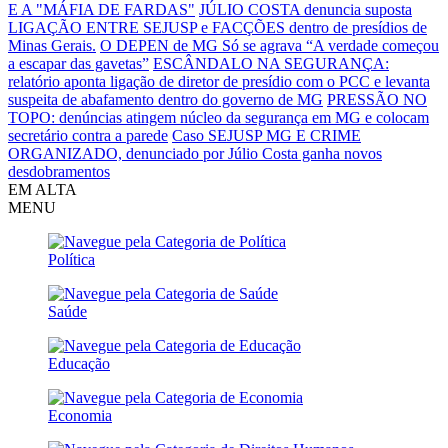
E A "MÁFIA DE FARDAS"
JÚLIO COSTA denuncia suposta
LIGAÇÃO ENTRE SEJUSP e FACÇÕES dentro de presídios de
Minas Gerais.
O DEPEN de MG Só se agrava
“A verdade começou
a escapar das gavetas”
ESCÂNDALO NA SEGURANÇA:
relatório aponta ligação de diretor de presídio com o PCC e levanta
suspeita de abafamento dentro do governo de MG
PRESSÃO NO
TOPO: denúncias atingem núcleo da segurança em MG e colocam
secretário contra a parede
Caso SEJUSP MG E CRIME
ORGANIZADO, denunciado por Júlio Costa ganha novos
desdobramentos
EM ALTA
MENU
Política
Saúde
Educação
Economia