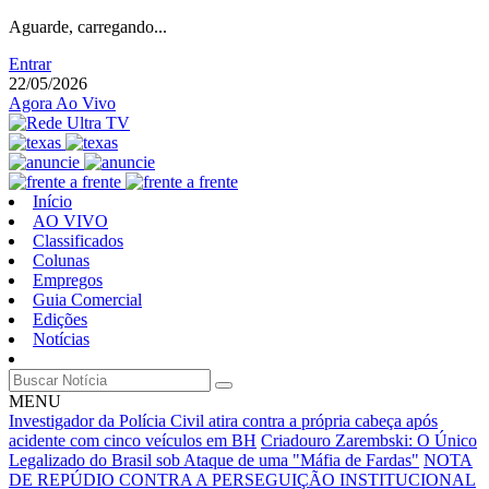
Aguarde, carregando...
Entrar
22/05/2026
Agora Ao Vivo
Início
AO VIVO
Classificados
Colunas
Empregos
Guia Comercial
Edições
Notícias
MENU
Investigador da Polícia Civil atira contra a própria cabeça após
acidente com cinco veículos em BH
Criadouro Zarembski: O Único
Legalizado do Brasil sob Ataque de uma "Máfia de Fardas"
NOTA
DE REPÚDIO CONTRA A PERSEGUIÇÃO INSTITUCIONAL