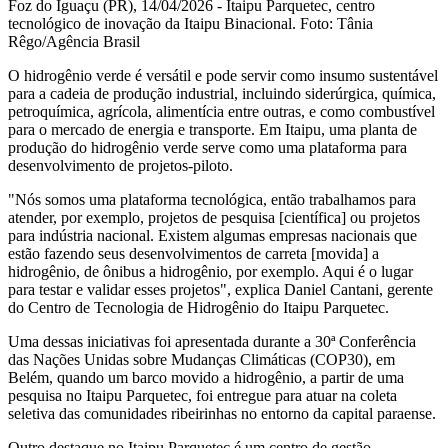
Foz do Iguaçu (PR), 14/04/2026 - Itaipu Parquetec, centro
tecnológico de inovação da Itaipu Binacional. Foto: Tânia
Rêgo/Agência Brasil
O hidrogênio verde é versátil e pode servir como insumo sustentável
para a cadeia de produção industrial, incluindo siderúrgica, química,
petroquímica, agrícola, alimentícia entre outras, e como combustível
para o mercado de energia e transporte. Em Itaipu, uma planta de
produção do hidrogênio verde serve como uma plataforma para
desenvolvimento de projetos-piloto.
"Nós somos uma plataforma tecnológica, então trabalhamos para
atender, por exemplo, projetos de pesquisa [científica] ou projetos
para indústria nacional. Existem algumas empresas nacionais que
estão fazendo seus desenvolvimentos de carreta [movida] a
hidrogênio, de ônibus a hidrogênio, por exemplo. Aqui é o lugar
para testar e validar esses projetos", explica Daniel Cantani, gerente
do Centro de Tecnologia de Hidrogênio do Itaipu Parquetec.
Uma dessas iniciativas foi apresentada durante a 30ª Conferência
das Nações Unidas sobre Mudanças Climáticas (COP30), em
Belém, quando um barco movido a hidrogênio, a partir de uma
pesquisa no Itaipu Parquetec, foi entregue para atuar na coleta
seletiva das comunidades ribeirinhas no entorno da capital paraense.
Outro destaque no Itaipu Parquetec é um centro de gestão