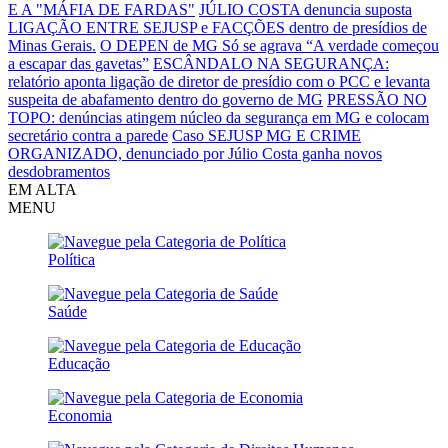
E A "MÁFIA DE FARDAS"
JÚLIO COSTA denuncia suposta
LIGAÇÃO ENTRE SEJUSP e FACÇÕES dentro de presídios de
Minas Gerais.
O DEPEN de MG Só se agrava
“A verdade começou
a escapar das gavetas”
ESCÂNDALO NA SEGURANÇA:
relatório aponta ligação de diretor de presídio com o PCC e levanta
suspeita de abafamento dentro do governo de MG
PRESSÃO NO
TOPO: denúncias atingem núcleo da segurança em MG e colocam
secretário contra a parede
Caso SEJUSP MG E CRIME
ORGANIZADO, denunciado por Júlio Costa ganha novos
desdobramentos
EM ALTA
MENU
Política
Saúde
Educação
Economia