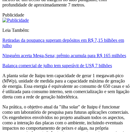
profundidade de aproximadamente 7 metros.
Publicidade
Leia Também:
Retiradas da poupança superam depósitos em R$ 7,15 bilhões em
julho
Ninguém acerta Mega-Sena; prêmio acumula para R$ 165 milhões
Balança comercial de julho tem superávit de US$ 7 bilhões
A planta solar de Itaipu tem capacidade de gerar 1 megawatt-pico
(MWp), unidade de medida para a capacidade máxima de geração
de energia. Essa energia é equivalente ao consumo de 650 casas e só
é utilizada para consumo interno, sem comercialização e sem ligação
direta com a rede de geração hidrelétrica.
Na prática, o objetivo atual da "ilha solar" de Itaipu é funcionar
como um laboratório de pesquisa para futuras aplicações comerciais.
Os engenheiros envolvidos no projeto analisam todos os aspectos,
como a interação das placas com o ambiente, incluindo eventuais
impactos no comportamento de peixes e algas, na própria