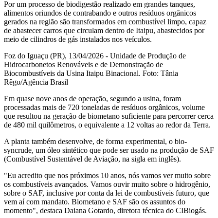
Por um processo de biodigestão realizado em grandes tanques,
alimentos oriundos de contrabando e outros resíduos orgânicos
gerados na região são transformados em combustível limpo, capaz
de abastecer carros que circulam dentro de Itaipu, abastecidos por
meio de cilindros de gás instalados nos veículos.
Foz do Iguaçu (PR), 13/04/2026 - Unidade de Produção de
Hidrocarbonetos Renováveis e de Demonstração de
Biocombustíveis da Usina Itaipu Binacional. Foto: Tânia
Rêgo/Agência Brasil
Em quase nove anos de operação, segundo a usina, foram
processadas mais de 720 toneladas de resíduos orgânicos, volume
que resultou na geração de biometano suficiente para percorrer cerca
de 480 mil quilômetros, o equivalente a 12 voltas ao redor da Terra.
A planta também desenvolve, de forma experimental, o bio-
syncrude, um óleo sintético que pode ser usado na produção de SAF
(Combustível Sustentável de Aviação, na sigla em inglês).
"Eu acredito que nos próximos 10 anos, nós vamos ver muito sobre
os combustíveis avançados. Vamos ouvir muito sobre o hidrogênio,
sobre o SAF, inclusive por conta da lei de combustíveis futuro, que
vem aí com mandato. Biometano e SAF são os assuntos do
momento", destaca Daiana Gotardo, diretora técnica do CIBiogás.