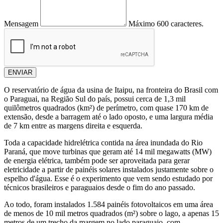
Mensagem
Máximo 600 caracteres.
ENVIAR
O reservatório de água da usina de Itaipu, na fronteira do Brasil com
o Paraguai, na Região Sul do país, possui cerca de 1,3 mil
quilômetros quadrados (km²) de perímetro, com quase 170 km de
extensão, desde a barragem até o lado oposto, e uma largura média
de 7 km entre as margens direita e esquerda.
Toda a capacidade hidrelétrica contida na área inundada do Rio
Paraná, que move turbinas que geram até 14 mil megawatts (MW)
de energia elétrica, também pode ser aproveitada para gerar
eletricidade a partir de painéis solares instalados justamente sobre o
espelho d'água. Esse é o experimento que vem sendo estudado por
técnicos brasileiros e paraguaios desde o fim do ano passado.
Ao todo, foram instalados 1.584 painéis fotovoltaicos em uma área
de menos de 10 mil metros quadrados (m²) sobre o lago, a apenas 15
metros de um trecho da margem no lado paraguaio, com