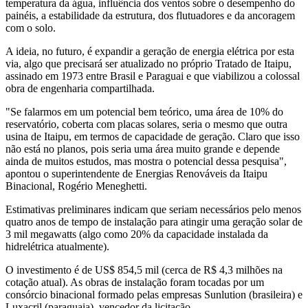
temperatura da água, influência dos ventos sobre o desempenho do
painéis, a estabilidade da estrutura, dos flutuadores e da ancoragem
com o solo.
A ideia, no futuro, é expandir a geração de energia elétrica por esta
via, algo que precisará ser atualizado no próprio Tratado de Itaipu,
assinado em 1973 entre Brasil e Paraguai e que viabilizou a colossal
obra de engenharia compartilhada.
"Se falarmos em um potencial bem teórico, uma área de 10% do
reservatório, coberta com placas solares, seria o mesmo que outra
usina de Itaipu, em termos de capacidade de geração. Claro que isso
não está no planos, pois seria uma área muito grande e depende
ainda de muitos estudos, mas mostra o potencial dessa pesquisa",
apontou o superintendente de Energias Renováveis da Itaipu
Binacional, Rogério Meneghetti.
Estimativas preliminares indicam que seriam necessários pelo menos
quatro anos de tempo de instalação para atingir uma geração solar de
3 mil megawatts (algo como 20% da capacidade instalada da
hidrelétrica atualmente).
O investimento é de US$ 854,5 mil (cerca de R$ 4,3 milhões na
cotação atual). As obras de instalação foram tocadas por um
consórcio binacional formado pelas empresas Sunlution (brasileira) e
Luxacril (paraguaia), vencedor da licitação.