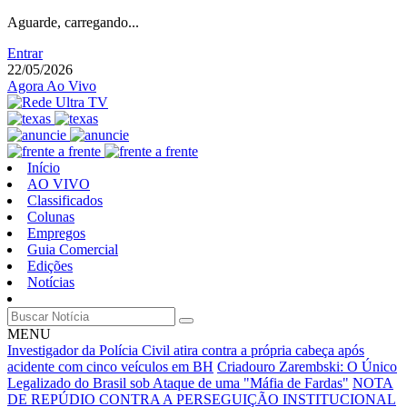
Aguarde, carregando...
Entrar
22/05/2026
Agora Ao Vivo
Início
AO VIVO
Classificados
Colunas
Empregos
Guia Comercial
Edições
Notícias
MENU
Investigador da Polícia Civil atira contra a própria cabeça após
acidente com cinco veículos em BH
Criadouro Zarembski: O Único
Legalizado do Brasil sob Ataque de uma "Máfia de Fardas"
NOTA
DE REPÚDIO CONTRA A PERSEGUIÇÃO INSTITUCIONAL