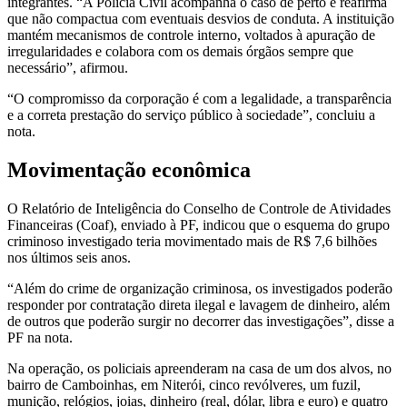
integrantes. “A Polícia Civil acompanha o caso de perto e reafirma
que não compactua com eventuais desvios de conduta. A instituição
mantém mecanismos de controle interno, voltados à apuração de
irregularidades e colabora com os demais órgãos sempre que
necessário”, afirmou.
“O compromisso da corporação é com a legalidade, a transparência
e a correta prestação do serviço público à sociedade”, concluiu a
nota.
Movimentação econômica
O Relatório de Inteligência do Conselho de Controle de Atividades
Financeiras (Coaf), enviado à PF, indicou que o esquema do grupo
criminoso investigado teria movimentado mais de R$ 7,6 bilhões
nos últimos seis anos.
“Além do crime de organização criminosa, os investigados poderão
responder por contratação direta ilegal e lavagem de dinheiro, além
de outros que poderão surgir no decorrer das investigações”, disse a
PF na nota.
Na operação, os policiais apreenderam na casa de um dos alvos, no
bairro de Camboinhas, em Niterói, cinco revólveres, um fuzil,
munição, relógios, joias, dinheiro (real, dólar, libra e euro) e quatro