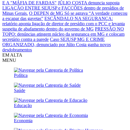
E A "MÁFIA DE FARDAS"
JÚLIO COSTA denuncia suposta
LIGAÇÃO ENTRE SEJUSP e FACÇÕES dentro de presídios de
Minas Gerais.
O DEPEN de MG Só se agrava
“A verdade começou
a escapar das gavetas”
ESCÂNDALO NA SEGURANÇA:
relatório aponta ligação de diretor de presídio com o PCC e levanta
suspeita de abafamento dentro do governo de MG
PRESSÃO NO
TOPO: denúncias atingem núcleo da segurança em MG e colocam
secretário contra a parede
Caso SEJUSP MG E CRIME
ORGANIZADO, denunciado por Júlio Costa ganha novos
desdobramentos
EM ALTA
MENU
Política
Saúde
Educação
Economia