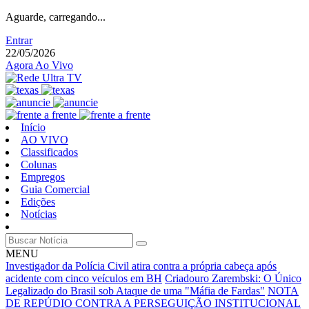
Aguarde, carregando...
Entrar
22/05/2026
Agora Ao Vivo
Início
AO VIVO
Classificados
Colunas
Empregos
Guia Comercial
Edições
Notícias
MENU
Investigador da Polícia Civil atira contra a própria cabeça após
acidente com cinco veículos em BH
Criadouro Zarembski: O Único
Legalizado do Brasil sob Ataque de uma "Máfia de Fardas"
NOTA
DE REPÚDIO CONTRA A PERSEGUIÇÃO INSTITUCIONAL