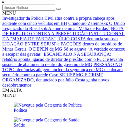
MENU
Investigador da Polícia Civil atira contra a própria cabeça após
acidente com cinco veículos em BH
Criadouro Zarembski: O Único
Legalizado do Brasil sob Ataque de uma "Máfia de Fardas"
NOTA
DE REPÚDIO CONTRA A PERSEGUIÇÃO INSTITUCIONAL
E A "MÁFIA DE FARDAS"
JÚLIO COSTA denuncia suposta
LIGAÇÃO ENTRE SEJUSP e FACÇÕES dentro de presídios de
Minas Gerais.
O DEPEN de MG Só se agrava
“A verdade começou
a escapar das gavetas”
ESCÂNDALO NA SEGURANÇA:
relatório aponta ligação de diretor de presídio com o PCC e levanta
suspeita de abafamento dentro do governo de MG
PRESSÃO NO
TOPO: denúncias atingem núcleo da segurança em MG e colocam
secretário contra a parede
Caso SEJUSP MG E CRIME
ORGANIZADO, denunciado por Júlio Costa ganha novos
desdobramentos
EM ALTA
MENU
Política
Saúde