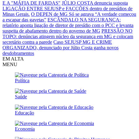
E A "MÁFIA DE FARDAS"
JÚLIO COSTA denuncia suposta
LIGAÇÃO ENTRE SEJUSP e FACÇÕES dentro de presídios de
Minas Gerais.
O DEPEN de MG Só se agrava
“A verdade começou
a escapar das gavetas”
ESCÂNDALO NA SEGURANÇA:
relatório aponta ligação de diretor de presídio com o PCC e levanta
suspeita de abafamento dentro do governo de MG
PRESSÃO NO
TOPO: denúncias atingem núcleo da segurança em MG e colocam
secretário contra a parede
Caso SEJUSP MG E CRIME
ORGANIZADO, denunciado por Júlio Costa ganha novos
desdobramentos
EM ALTA
MENU
Política
Saúde
Educação
Economia