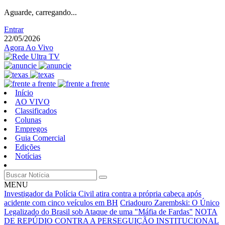
Aguarde, carregando...
Entrar
22/05/2026
Agora Ao Vivo
Início
AO VIVO
Classificados
Colunas
Empregos
Guia Comercial
Edições
Notícias
MENU
Investigador da Polícia Civil atira contra a própria cabeça após
acidente com cinco veículos em BH
Criadouro Zarembski: O Único
Legalizado do Brasil sob Ataque de uma "Máfia de Fardas"
NOTA
DE REPÚDIO CONTRA A PERSEGUIÇÃO INSTITUCIONAL