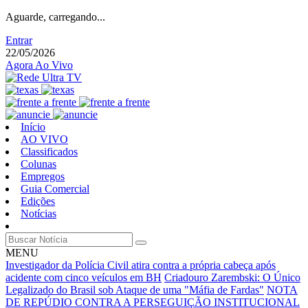
Aguarde, carregando...
Entrar
22/05/2026
Agora Ao Vivo
Início
AO VIVO
Classificados
Colunas
Empregos
Guia Comercial
Edições
Notícias
MENU
Investigador da Polícia Civil atira contra a própria cabeça após
acidente com cinco veículos em BH
Criadouro Zarembski: O Único
Legalizado do Brasil sob Ataque de uma "Máfia de Fardas"
NOTA
DE REPÚDIO CONTRA A PERSEGUIÇÃO INSTITUCIONAL