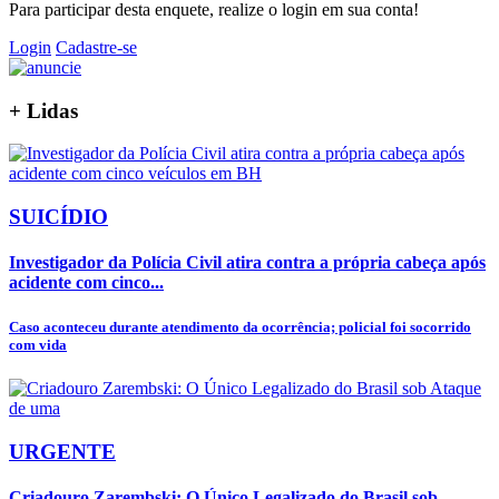
Para participar desta enquete, realize o login em sua conta!
Login
Cadastre-se
+
Lidas
SUICÍDIO
Investigador da Polícia Civil atira contra a própria cabeça após
acidente com cinco...
Caso aconteceu durante atendimento da ocorrência; policial foi socorrido
com vida
URGENTE
Criadouro Zarembski: O Único Legalizado do Brasil sob