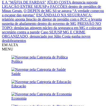
E A "MÁFIA DE FARDAS"
JÚLIO COSTA denuncia suposta
LIGAÇÃO ENTRE SEJUSP e FACÇÕES dentro de presídios de
Minas Gerais.
O DEPEN de MG Só se agrava
“A verdade começou
a escapar das gavetas”
ESCÂNDALO NA SEGURANÇA:
relatório aponta ligação de diretor de presídio com o PCC e levanta
suspeita de abafamento dentro do governo de MG
PRESSÃO NO
TOPO: denúncias atingem núcleo da segurança em MG e colocam
secretário contra a parede
Caso SEJUSP MG E CRIME
ORGANIZADO, denunciado por Júlio Costa ganha novos
desdobramentos
EM ALTA
MENU
Política
Saúde
Educação
Economia