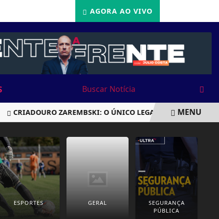
22/05/2026
AGORA AO VIVO
S
MENU
RIADOURO ZAREMBSKI: O ÚNICO LEGALIZADO DO BRASIL SOB
ESPORTES
GERAL
SEGURANÇA
PÚBLICA
P