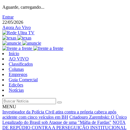
Aguarde, carregando...
Entrar
22/05/2026
Agora Ao Vivo
Início
AO VIVO
Classificados
Colunas
Empregos
Guia Comercial
Edições
Notícias
MENU
Investigador da Polícia Civil atira contra a própria cabeça após
acidente com cinco veículos em BH
Criadouro Zarembski: O Único
Legalizado do Brasil sob Ataque de uma "Máfia de Fardas"
NOTA
DE REPÚDIO CONTRA A PERSEGUIÇÃO INSTITUCIONAL