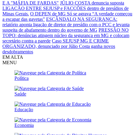
E A "MÁFIA DE FARDAS"
JÚLIO COSTA denuncia suposta
LIGAÇÃO ENTRE SEJUSP e FACÇÕES dentro de presídios de
Minas Gerais.
O DEPEN de MG Só se agrava
“A verdade começou
a escapar das gavetas”
ESCÂNDALO NA SEGURANÇA:
relatório aponta ligação de diretor de presídio com o PCC e levanta
suspeita de abafamento dentro do governo de MG
PRESSÃO NO
TOPO: denúncias atingem núcleo da segurança em MG e colocam
secretário contra a parede
Caso SEJUSP MG E CRIME
ORGANIZADO, denunciado por Júlio Costa ganha novos
desdobramentos
EM ALTA
MENU
Política
Saúde
Educação
Economia