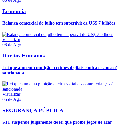
06 de Ago
Economia
Balança comercial de julho tem superávit de US$ 7 bilhões
Visualizar
06 de Ago
Direitos Humanos
Lei que aumenta punição a crimes digitais contra crianças é
sancionada
Visualizar
06 de Ago
SEGURANÇA PÚBLICA
STF suspende julgamento de lei que proíbe jogos de azar