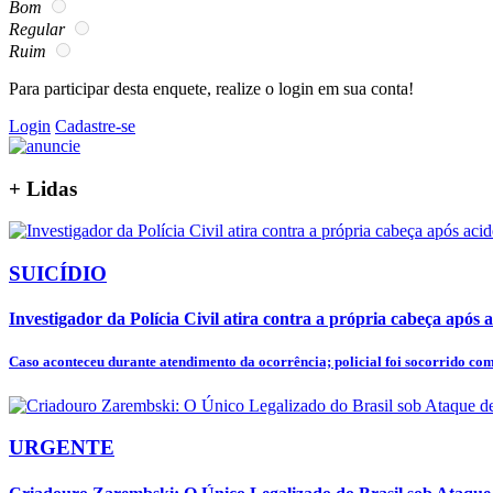
Bom
Regular
Ruim
Para participar desta enquete, realize o login em sua conta!
Login
Cadastre-se
+
Lidas
SUICÍDIO
Investigador da Polícia Civil atira contra a própria cabeça após a
Caso aconteceu durante atendimento da ocorrência; policial foi socorrido co
URGENTE