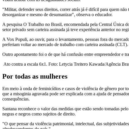
"Militar, defender seus direitos, correr atrás já é difícil para quem 
desorganizar e mesmo de desumanizar", observa o educador.
A pesquisa O Trabalho no Brasil, encomendada pela Central Única do
setor privado sem carteira assinada já teve experiência anterior no re
A Vox Populi, ao ouvir, para o levantamento, pessoas fora do mercad
preferiam voltar ao mercado de trabalho com carteira assinada (CLT).
Outro apontamento foi o de que há confusão entre empreendedor e tra
Ato contra a escala 6x1. Foto: Letycia Treitero Kawada/Agência Bras
Por todas as mulheres
Em meio à onda de feminicídios e casos de violência de gênero por to
que a misoginia agravada pode ser explicada com a ajuda de pensador
consequências.
Santana reconhece o valor das medidas que estão sendo tomadas pelo p
negras e negros como sujeitos de direito.
"O que pensar da violência patrimonial, intelectual, das subjetivida
afrodescendentes do país."