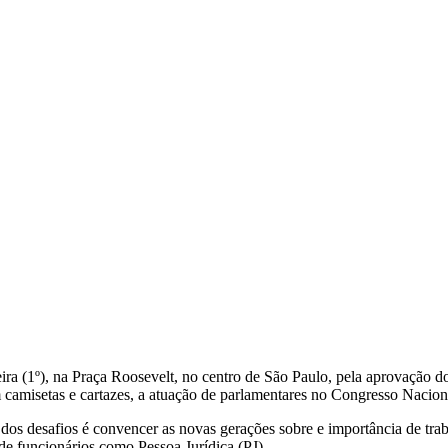
feira (1º), na Praça Roosevelt, no centro de São Paulo, pela aprovação
m camisetas e cartazes, a atuação de parlamentares no Congresso Nacion
dos desafios é convencer as novas gerações sobre e importância de tra
 de funcionários como Pessoa Jurídica (PJ).