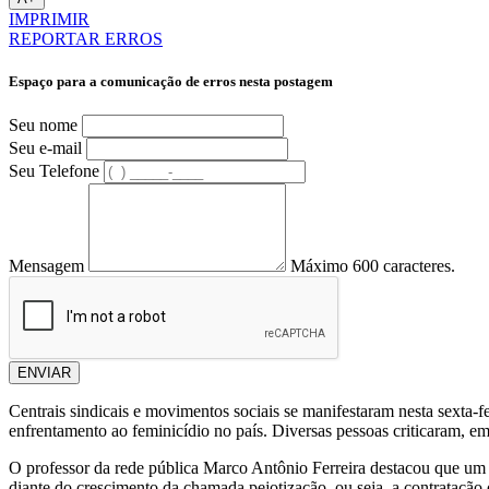
IMPRIMIR
REPORTAR ERROS
Espaço para a comunicação de erros nesta postagem
Seu nome
Seu e-mail
Seu Telefone
Mensagem
Máximo 600 caracteres.
ENVIAR
Centrais sindicais e movimentos sociais se manifestaram nesta sexta-
enfrentamento ao feminicídio no país. Diversas pessoas criticaram, e
O professor da rede pública Marco Antônio Ferreira destacou que um 
diante do crescimento da chamada pejotização, ou seja, a contratação