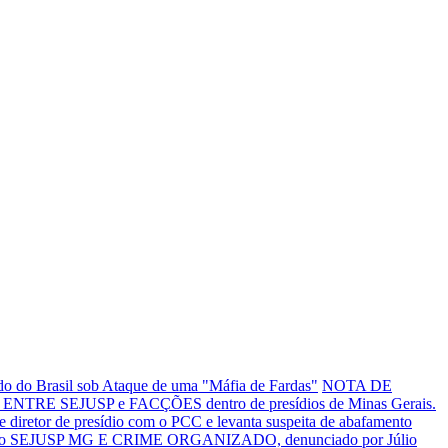
o do Brasil sob Ataque de uma "Máfia de Fardas"
NOTA DE
NTRE SEJUSP e FACÇÕES dentro de presídios de Minas Gerais.
tor de presídio com o PCC e levanta suspeita de abafamento
o SEJUSP MG E CRIME ORGANIZADO, denunciado por Júlio