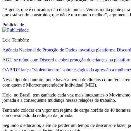
"A gente, que é educador, não desiste nunca. Vemos muita gente para 
que está sendo construído, que não é um mundo melhor", argumenta F
Publicidade
Leia Também:
Agência Nacional de Proteção de Dados investiga plataforma Discor
AGU se reúne com Discord e cobra proteção de crianças na platafor
OAB/DF lança "violentômetro" sobre estágios da agressão a mulhere
Nesse tipo de contrato, pode haver a perda de direitos como férias re
com quem é Microempreendedor Individual (MEI).
Hoje, no Brasil, tem ganhado cada vez mais integrantes o Moviment
jornada e a consequente mudança nessas relações de trabalho.
Tentando colocar em vigor um regime de carga horária de 40 horas sem
como resultado da redução da jornada.
Segundo o educador, além de perder um tempo de descanso e lazer, por
visam acabar com as desigualdades sociais.