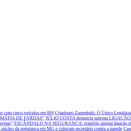
ente com cinco veículos em BH
Criadouro Zarembski: O Único Legalizad
"MÁFIA DE FARDAS"
JÚLIO COSTA denuncia suposta LIGAÇÃO E
avetas”
ESCÂNDALO NA SEGURANÇA: relatório aponta ligação de dire
leo da segurança em MG e colocam secretário contra a parede
Cas