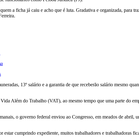
quem a ficha já caiu e acho que é luta. Gradativa e organizada, para t
erreira.
d
ma
s
muneradas, 13º salário e a garantia de que receberão salário mesmo quan
o Vida Além do Trabalho (VAT), ao mesmo tempo que uma parte do empr
anais, o governo federal enviou ao Congresso, em meados de abril, um 
 estar cumprindo expediente, muitos trabalhadores e trabalhadoras ficam