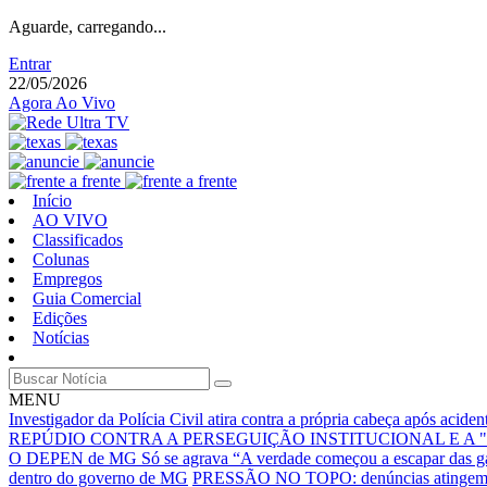
Aguarde, carregando...
Entrar
22/05/2026
Agora Ao Vivo
Início
AO VIVO
Classificados
Colunas
Empregos
Guia Comercial
Edições
Notícias
MENU
Investigador da Polícia Civil atira contra a própria cabeça após acid
REPÚDIO CONTRA A PERSEGUIÇÃO INSTITUCIONAL E A 
O DEPEN de MG Só se agrava
“A verdade começou a escapar das g
dentro do governo de MG
PRESSÃO NO TOPO: denúncias atingem núc