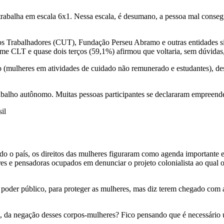
não trabalha em escala 6x1. Nessa escala, é desumano, a pessoa mal cons
s Trabalhadores (CUT), Fundação Perseu Abramo e outras entidades si
gime CLT e quase dois terços (59,1%) afirmou que voltaria, sem dúvidas, 
o (mulheres em atividades de cuidado não remunerado e estudantes), de
balho autônomo. Muitas pessoas participantes se declararam empreended
il
do o país, os direitos das mulheres figuraram como agenda importante 
es e pensadoras ocupados em denunciar o projeto colonialista ao qual o
oder público, para proteger as mulheres, mas diz terem chegado com atr
des, da negação desses corpos-mulheres? Fico pensando que é necessári