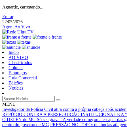
Aguarde, carregando...
Entrar
22/05/2026
Agora Ao Vivo
Início
AO VIVO
Classificados
Colunas
Empregos
Guia Comercial
Edições
Notícias
MENU
Investigador da Polícia Civil atira contra a própria cabeça após acid
REPÚDIO CONTRA A PERSEGUIÇÃO INSTITUCIONAL E A 
O DEPEN de MG Só se agrava
“A verdade começou a escapar das g
dentro do governo de MG
PRESSÃO NO TOPO: denúncias atingem núc