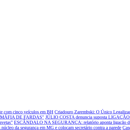
ente com cinco veículos em BH
Criadouro Zarembski: O Único Legalizad
"MÁFIA DE FARDAS"
JÚLIO COSTA denuncia suposta LIGAÇÃO E
avetas”
ESCÂNDALO NA SEGURANÇA: relatório aponta ligação de dire
leo da segurança em MG e colocam secretário contra a parede
Cas