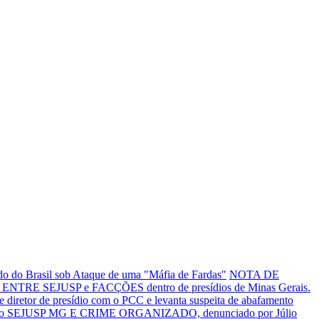
o do Brasil sob Ataque de uma "Máfia de Fardas"
NOTA DE
NTRE SEJUSP e FACÇÕES dentro de presídios de Minas Gerais.
tor de presídio com o PCC e levanta suspeita de abafamento
o SEJUSP MG E CRIME ORGANIZADO, denunciado por Júlio