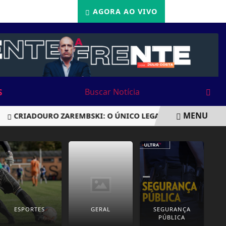
22/05/2026
AGORA AO VIVO
S
MENU
RIADOURO ZAREMBSKI: O ÚNICO LEGALIZADO DO BRASIL SOB
ESPORTES
GERAL
SEGURANÇA
PÚBLICA
P