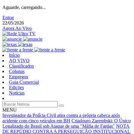
Aguarde, carregando...
Entrar
22/05/2026
Agora Ao Vivo
Início
AO VIVO
Classificados
Colunas
Empregos
Guia Comercial
Edições
Notícias
MENU
Investigador da Polícia Civil atira contra a própria cabeça após
acidente com cinco veículos em BH
Criadouro Zarembski: O Único
Legalizado do Brasil sob Ataque de uma "Máfia de Fardas"
NOTA
DE REPÚDIO CONTRA A PERSEGUIÇÃO INSTITUCIONAL