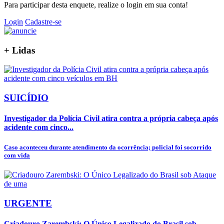
Para participar desta enquete, realize o login em sua conta!
Login
Cadastre-se
+
Lidas
SUICÍDIO
Investigador da Polícia Civil atira contra a própria cabeça após
acidente com cinco...
Caso aconteceu durante atendimento da ocorrência; policial foi socorrido
com vida
URGENTE
Criadouro Zarembski: O Único Legalizado do Brasil sob