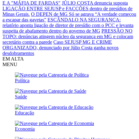
E A "MÁFIA DE FARDAS"
JÚLIO COSTA denuncia suposta
LIGAÇÃO ENTRE SEJUSP e FACÇÕES dentro de presídios de
Minas Gerais.
O DEPEN de MG Só se agrava
“A verdade começou
a escapar das gavetas”
ESCÂNDALO NA SEGURANÇA:
relatório aponta ligação de diretor de presídio com o PCC e levanta
suspeita de abafamento dentro do governo de MG
PRESSÃO NO
TOPO: denúncias atingem núcleo da segurança em MG e colocam
secretário contra a parede
Caso SEJUSP MG E CRIME
ORGANIZADO, denunciado por Júlio Costa ganha novos
desdobramentos
EM ALTA
MENU
Política
Saúde
Educação
Economia