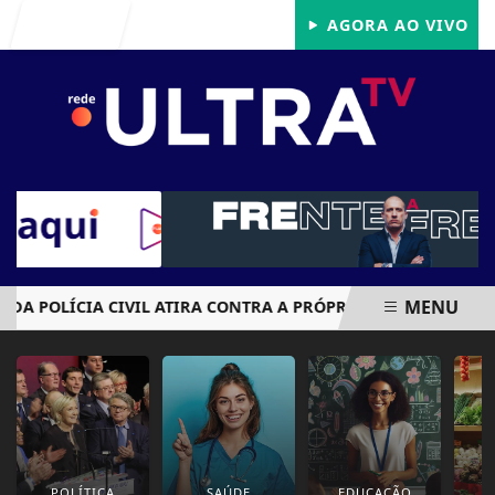
Entrar
AGORA AO VIVO
MENU
 POLÍCIA CIVIL ATIRA CONTRA A PRÓPRIA CABEÇA APÓS ACI
EM ALTA
POLÍTICA
SAÚDE
EDUCAÇÃO
E