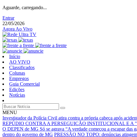
Aguarde, carregando...
Entrar
22/05/2026
Agora Ao Vivo
Início
AO VIVO
Classificados
Colunas
Empregos
Guia Comercial
Edições
Notícias
MENU
Investigador da Polícia Civil atira contra a própria cabeça após acid
REPÚDIO CONTRA A PERSEGUIÇÃO INSTITUCIONAL E A 
O DEPEN de MG Só se agrava
“A verdade começou a escapar das g
dentro do governo de MG
PRESSÃO NO TOPO: denúncias atingem núc