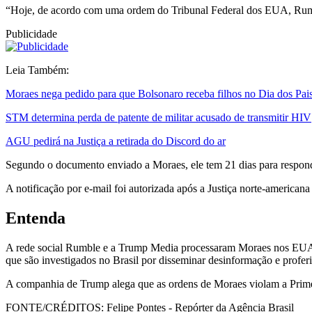
“Hoje, de acordo com uma ordem do Tribunal Federal dos EUA, Rumb
Publicidade
Leia Também:
Moraes nega pedido para que Bolsonaro receba filhos no Dia dos Pai
STM determina perda de patente de militar acusado de transmitir HIV
AGU pedirá na Justiça a retirada do Discord do ar
Segundo o documento enviado a Moraes, ele tem 21 dias para responder
A notificação por e-mail foi autorizada após a Justiça norte-american
Entenda
A rede social Rumble e a Trump Media processaram Moraes nos EUA em
que são investigados no Brasil por disseminar desinformação e proferi
A companhia de Trump alega que as ordens de Moraes violam a Prime
FONTE/CRÉDITOS:
Felipe Pontes - Repórter da Agência Brasil