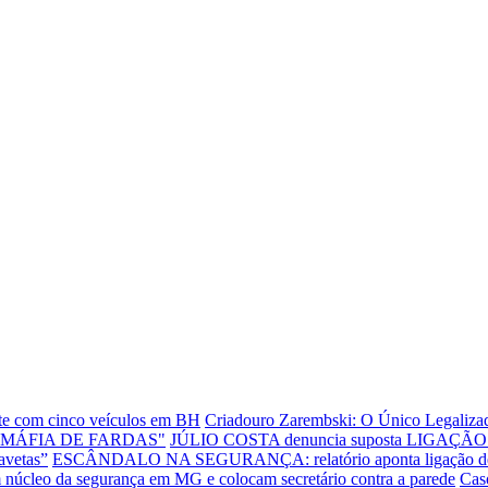
ente com cinco veículos em BH
Criadouro Zarembski: O Único Legalizad
"MÁFIA DE FARDAS"
JÚLIO COSTA denuncia suposta LIGAÇÃO E
avetas”
ESCÂNDALO NA SEGURANÇA: relatório aponta ligação de dire
leo da segurança em MG e colocam secretário contra a parede
Cas