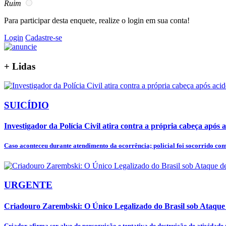
Ruim
Para participar desta enquete, realize o login em sua conta!
Login
Cadastre-se
+
Lidas
SUICÍDIO
Investigador da Polícia Civil atira contra a própria cabeça após a
Caso aconteceu durante atendimento da ocorrência; policial foi socorrido co
URGENTE
Criadouro Zarembski: O Único Legalizado do Brasil sob Ataqu
Criador afirma ser alvo de perseguição e tentativa de destruição de atividade