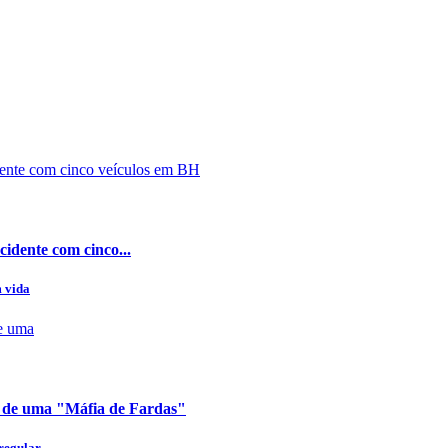
cidente com cinco...
m vida
e de uma "Máfia de Fardas"
 regular