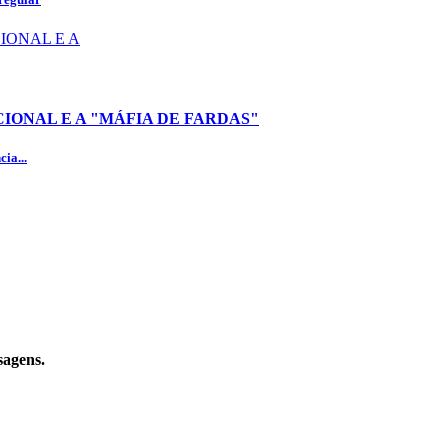
IONAL E A "MÁFIA DE FARDAS"
ia...
sagens.