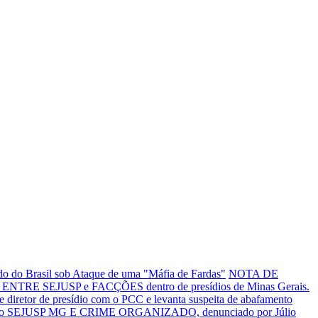
o do Brasil sob Ataque de uma "Máfia de Fardas"
NOTA DE
NTRE SEJUSP e FACÇÕES dentro de presídios de Minas Gerais.
tor de presídio com o PCC e levanta suspeita de abafamento
o SEJUSP MG E CRIME ORGANIZADO, denunciado por Júlio