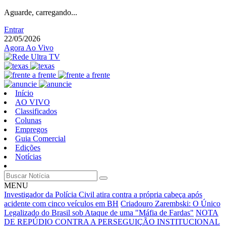
Aguarde, carregando...
Entrar
22/05/2026
Agora Ao Vivo
Início
AO VIVO
Classificados
Colunas
Empregos
Guia Comercial
Edições
Notícias
MENU
Investigador da Polícia Civil atira contra a própria cabeça após
acidente com cinco veículos em BH
Criadouro Zarembski: O Único
Legalizado do Brasil sob Ataque de uma "Máfia de Fardas"
NOTA
DE REPÚDIO CONTRA A PERSEGUIÇÃO INSTITUCIONAL