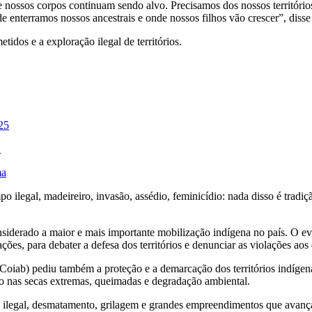
 e nossos corpos continuam sendo alvo. Precisamos dos nossos territór
e enterramos nossos ancestrais e onde nossos filhos vão crescer”, disse
tidos e a exploração ilegal de territórios.
025
d
ma
po ilegal, madeireiro, invasão, assédio, feminicídio: nada disso é tradi
derado a maior e mais importante mobilização indígena no país. O even
ões, para debater a defesa dos territórios e denunciar as violações aos 
iab) pediu também a proteção e a demarcação dos territórios indígena
do nas secas extremas, queimadas e degradação ambiental.
o ilegal, desmatamento, grilagem e grandes empreendimentos que avanç