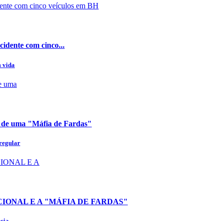
cidente com cinco...
m vida
e de uma "Máfia de Fardas"
 regular
IONAL E A "MÁFIA DE FARDAS"
ia...