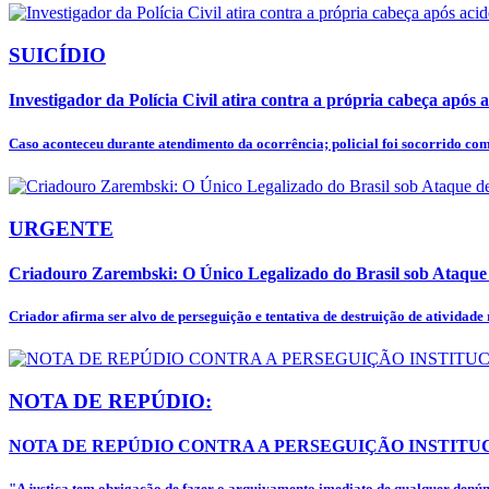
SUICÍDIO
Investigador da Polícia Civil atira contra a própria cabeça após a
Caso aconteceu durante atendimento da ocorrência; policial foi socorrido co
URGENTE
Criadouro Zarembski: O Único Legalizado do Brasil sob Ataqu
Criador afirma ser alvo de perseguição e tentativa de destruição de atividade
NOTA DE REPÚDIO:
NOTA DE REPÚDIO CONTRA A PERSEGUIÇÃO INSTITUC
"A justiça tem obrigação de fazer o arquivamento imediato de qualquer denúnc