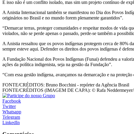
E isso não é um conflito isolado, mas sim um projeto contínuo de explo
A Anistia Internacional também se manifestou no Dia dos Povos Indíge
originários no Brasil e no mundo forem plenamente garantidos”.
“Demarcar terras, proteger comunidades e respeitar modos de vida que 
violados, não se perde apenas o passado, perde-se também a possibil
A Anistia ressaltou que os povos indígenas protegem cerca de 80% da
sempre esteve aqui. Defender os direitos dos povos indígenas é defen
A Fundação Nacional dos Povos Indígenas (Funai) defendeu a valoriz
ações da política indigenista, seja na gestão da Fundação”.
“Com essa gestão indígena, avançamos na demarcação e na proteção dos 
FONTE/CRÉDITOS:
Bruno Bocchini - repórter da Agência Brasil
FONTE/CRÉDITOS (IMAGEM DE CAPA):
© Rafa Neddermeyer/A
Facebook
Twitter
Whatsapp
Telegram
LinkedIn