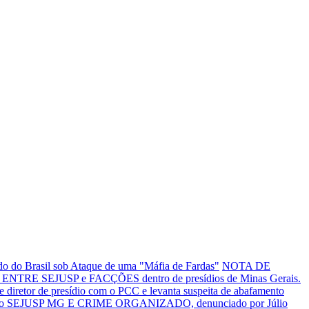
o do Brasil sob Ataque de uma "Máfia de Fardas"
NOTA DE
NTRE SEJUSP e FACÇÕES dentro de presídios de Minas Gerais.
tor de presídio com o PCC e levanta suspeita de abafamento
o SEJUSP MG E CRIME ORGANIZADO, denunciado por Júlio