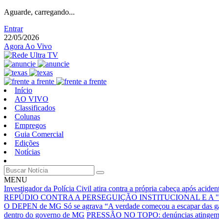
Aguarde, carregando...
Entrar
22/05/2026
Agora Ao Vivo
Início
AO VIVO
Classificados
Colunas
Empregos
Guia Comercial
Edições
Notícias
MENU
Investigador da Polícia Civil atira contra a própria cabeça após acid
REPÚDIO CONTRA A PERSEGUIÇÃO INSTITUCIONAL E A 
O DEPEN de MG Só se agrava
“A verdade começou a escapar das g
dentro do governo de MG
PRESSÃO NO TOPO: denúncias atingem núc