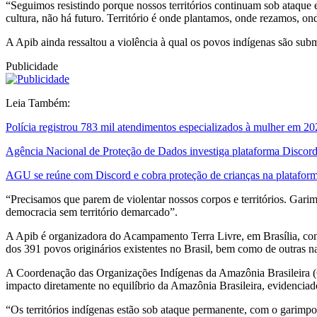
“Seguimos resistindo porque nossos territórios continuam sob ataque
cultura, não há futuro. Território é onde plantamos, onde rezamos, ond
A Apib ainda ressaltou a violência à qual os povos indígenas são subme
Publicidade
Leia Também:
Polícia registrou 783 mil atendimentos especializados à mulher em 2
Agência Nacional de Proteção de Dados investiga plataforma Discor
AGU se reúne com Discord e cobra proteção de crianças na platafor
“Precisamos que parem de violentar nossos corpos e territórios. Garim
democracia sem território demarcado”.
A Apib é organizadora do Acampamento Terra Livre, em Brasília, consi
dos 391 povos originários existentes no Brasil, bem como de outras naç
A Coordenação das Organizações Indígenas da Amazônia Brasileira (Co
impacto diretamente no equilíbrio da Amazônia Brasileira, evidencia
“Os territórios indígenas estão sob ataque permanente, com o garimp