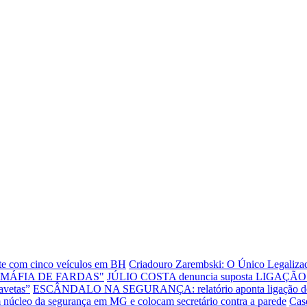
ente com cinco veículos em BH
Criadouro Zarembski: O Único Legalizad
"MÁFIA DE FARDAS"
JÚLIO COSTA denuncia suposta LIGAÇÃO E
avetas”
ESCÂNDALO NA SEGURANÇA: relatório aponta ligação de dire
leo da segurança em MG e colocam secretário contra a parede
Cas