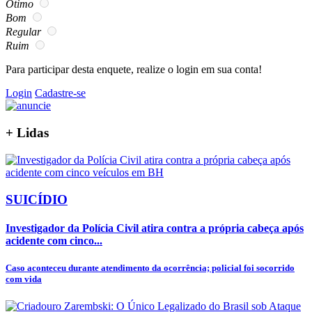
Ótimo
Bom
Regular
Ruim
Para participar desta enquete, realize o login em sua conta!
Login
Cadastre-se
+
Lidas
SUICÍDIO
Investigador da Polícia Civil atira contra a própria cabeça após
acidente com cinco...
Caso aconteceu durante atendimento da ocorrência; policial foi socorrido
com vida