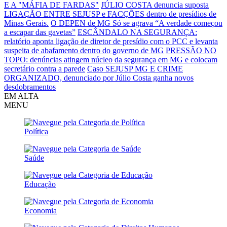
E A "MÁFIA DE FARDAS"
JÚLIO COSTA denuncia suposta
LIGAÇÃO ENTRE SEJUSP e FACÇÕES dentro de presídios de
Minas Gerais.
O DEPEN de MG Só se agrava
“A verdade começou
a escapar das gavetas”
ESCÂNDALO NA SEGURANÇA:
relatório aponta ligação de diretor de presídio com o PCC e levanta
suspeita de abafamento dentro do governo de MG
PRESSÃO NO
TOPO: denúncias atingem núcleo da segurança em MG e colocam
secretário contra a parede
Caso SEJUSP MG E CRIME
ORGANIZADO, denunciado por Júlio Costa ganha novos
desdobramentos
EM ALTA
MENU
Política
Saúde
Educação
Economia