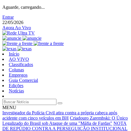
Aguarde, carregando...
Entrar
22/05/2026
Agora Ao Vivo
Início
AO VIVO
Classificados
Colunas
Empregos
Guia Comercial
Edições
Notícias
MENU
Investigador da Polícia Civil atira contra a própria cabeça após
acidente com cinco veículos em BH
Criadouro Zarembski: O Único
Legalizado do Brasil sob Ataque de uma "Máfia de Fardas"
NOTA
DE REPÚDIO CONTRA A PERSEGUIÇÃO INSTITUCIONAL