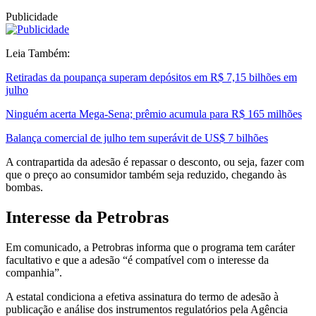
Publicidade
Leia Também:
Retiradas da poupança superam depósitos em R$ 7,15 bilhões em
julho
Ninguém acerta Mega-Sena; prêmio acumula para R$ 165 milhões
Balança comercial de julho tem superávit de US$ 7 bilhões
A contrapartida da adesão é repassar o desconto, ou seja, fazer com
que o preço ao consumidor também seja reduzido, chegando às
bombas.
Interesse da Petrobras
Em comunicado, a Petrobras informa que o programa tem caráter
facultativo e que a adesão “é compatível com o interesse da
companhia”.
A estatal condiciona a efetiva assinatura do termo de adesão à
publicação e análise dos instrumentos regulatórios pela Agência