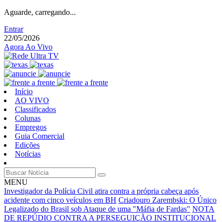
Aguarde, carregando...
Entrar
22/05/2026
Agora Ao Vivo
Início
AO VIVO
Classificados
Colunas
Empregos
Guia Comercial
Edições
Notícias
MENU
Investigador da Polícia Civil atira contra a própria cabeça após
acidente com cinco veículos em BH
Criadouro Zarembski: O Único
Legalizado do Brasil sob Ataque de uma "Máfia de Fardas"
NOTA
DE REPÚDIO CONTRA A PERSEGUIÇÃO INSTITUCIONAL