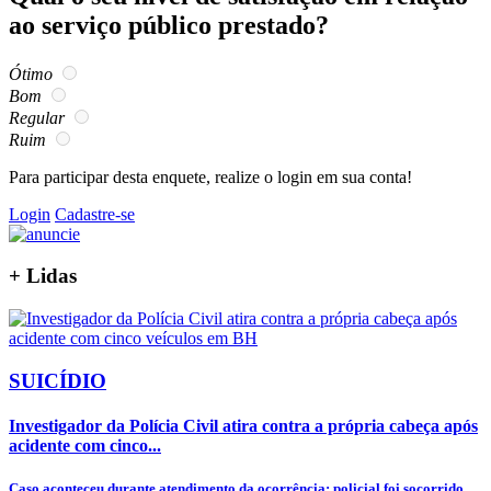
ao serviço público prestado?
Ótimo
Bom
Regular
Ruim
Para participar desta enquete, realize o login em sua conta!
Login
Cadastre-se
+
Lidas
SUICÍDIO
Investigador da Polícia Civil atira contra a própria cabeça após
acidente com cinco...
Caso aconteceu durante atendimento da ocorrência; policial foi socorrido