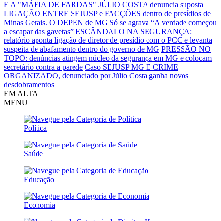
E A "MÁFIA DE FARDAS"
JÚLIO COSTA denuncia suposta
LIGAÇÃO ENTRE SEJUSP e FACÇÕES dentro de presídios de
Minas Gerais.
O DEPEN de MG Só se agrava
“A verdade começou
a escapar das gavetas”
ESCÂNDALO NA SEGURANÇA:
relatório aponta ligação de diretor de presídio com o PCC e levanta
suspeita de abafamento dentro do governo de MG
PRESSÃO NO
TOPO: denúncias atingem núcleo da segurança em MG e colocam
secretário contra a parede
Caso SEJUSP MG E CRIME
ORGANIZADO, denunciado por Júlio Costa ganha novos
desdobramentos
EM ALTA
MENU
Política
Saúde
Educação
Economia