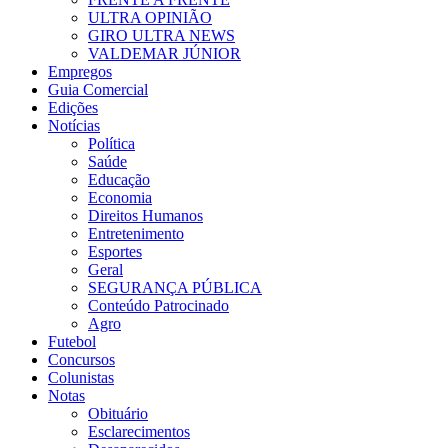
ULTRA OPINIÃO
GIRO ULTRA NEWS
VALDEMAR JÚNIOR
Empregos
Guia Comercial
Edições
Notícias
Política
Saúde
Educação
Economia
Direitos Humanos
Entretenimento
Esportes
Geral
SEGURANÇA PÚBLICA
Conteúdo Patrocinado
Agro
Futebol
Concursos
Colunistas
Notas
Obituário
Esclarecimentos