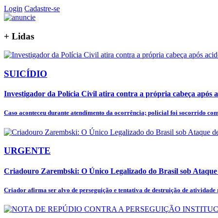
Login
Cadastre-se
+
Lidas
SUICÍDIO
Investigador da Polícia Civil atira contra a própria cabeça após a
Caso aconteceu durante atendimento da ocorrência; policial foi socorrido co
URGENTE
Criadouro Zarembski: O Único Legalizado do Brasil sob Ataqu
Criador afirma ser alvo de perseguição e tentativa de destruição de atividade