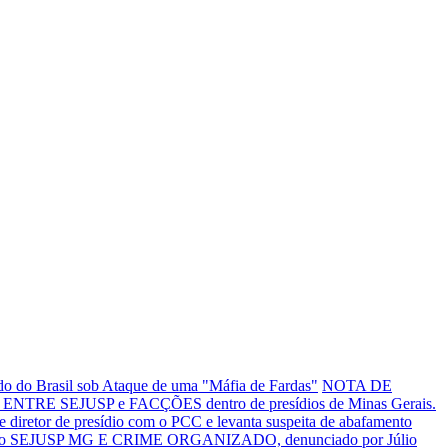
o do Brasil sob Ataque de uma "Máfia de Fardas"
NOTA DE
NTRE SEJUSP e FACÇÕES dentro de presídios de Minas Gerais.
tor de presídio com o PCC e levanta suspeita de abafamento
o SEJUSP MG E CRIME ORGANIZADO, denunciado por Júlio