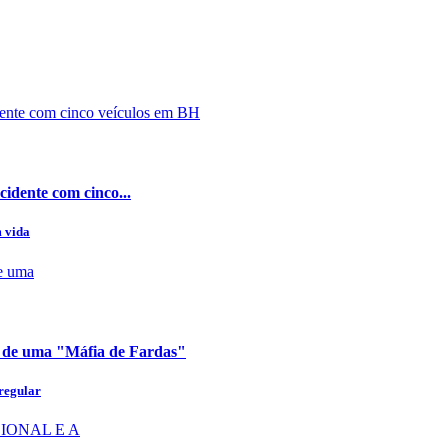
cidente com cinco...
m vida
e de uma "Máfia de Fardas"
 regular