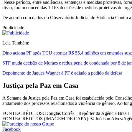
Nesse período, entre audiências, sentenças e medidas protetivas, for
disso, foram concedidas 1.163 decisões de medidas protetivas de urg
De acordo com dados do Observatório Judicial de Violência Contra a 
Publicidade
Leia Também:
Dino aciona PF após TCU apontar R$ 55,4 milhões em emendas susp
STF muda decisão de Moraes e reduz pena de condenada por 8 de jan
Depoimento de Jaques Wagner à PF é adiado a pedido da defesa
Justiça pela Paz em Casa
A Semana da Justiça pela Paz em Casa foi estabelecida pelo Conselho 
andamento dos processos relacionados à violência de gênero. Ao longo
FONTE/CRÉDITOS:
Douglas Corrêa - Repórter da Agência Brasil
FONTE/CRÉDITOS (IMAGEM DE CAPA):
© Joédson Alves/Agên
Facebook