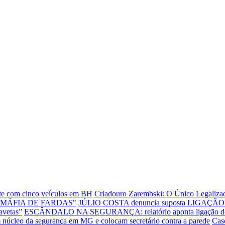
ente com cinco veículos em BH
Criadouro Zarembski: O Único Legalizad
"MÁFIA DE FARDAS"
JÚLIO COSTA denuncia suposta LIGAÇÃO E
avetas”
ESCÂNDALO NA SEGURANÇA: relatório aponta ligação de dire
leo da segurança em MG e colocam secretário contra a parede
Cas