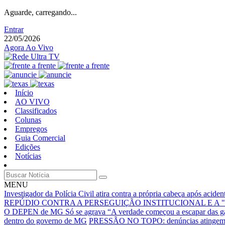
Aguarde, carregando...
Entrar
22/05/2026
Agora Ao Vivo
Início
AO VIVO
Classificados
Colunas
Empregos
Guia Comercial
Edições
Notícias
MENU
Investigador da Polícia Civil atira contra a própria cabeça após acid
REPÚDIO CONTRA A PERSEGUIÇÃO INSTITUCIONAL E A 
O DEPEN de MG Só se agrava
“A verdade começou a escapar das g
dentro do governo de MG
PRESSÃO NO TOPO: denúncias atingem núc