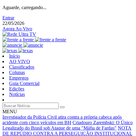
Aguarde, carregando...
Entrar
22/05/2026
Agora Ao Vivo
Início
AO VIVO
Classificados
Colunas
Empregos
Guia Comercial
Edições
Notícias
MENU
Investigador da Polícia Civil atira contra a própria cabeça após
acidente com cinco veículos em BH
Criadouro Zarembski: O Único
Legalizado do Brasil sob Ataque de uma "Máfia de Fardas"
NOTA
DE REPÚDIO CONTRA A PERSEGUIÇÃO INSTITUCIONAL