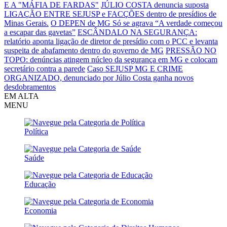
E A "MÁFIA DE FARDAS"
JÚLIO COSTA denuncia suposta
LIGAÇÃO ENTRE SEJUSP e FACÇÕES dentro de presídios de
Minas Gerais.
O DEPEN de MG Só se agrava
“A verdade começou
a escapar das gavetas”
ESCÂNDALO NA SEGURANÇA:
relatório aponta ligação de diretor de presídio com o PCC e levanta
suspeita de abafamento dentro do governo de MG
PRESSÃO NO
TOPO: denúncias atingem núcleo da segurança em MG e colocam
secretário contra a parede
Caso SEJUSP MG E CRIME
ORGANIZADO, denunciado por Júlio Costa ganha novos
desdobramentos
EM ALTA
MENU
Política
Saúde
Educação
Economia