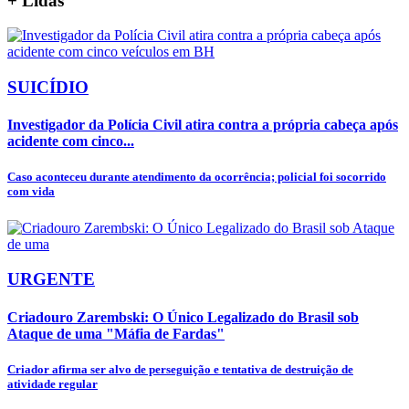
+
Lidas
SUICÍDIO
Investigador da Polícia Civil atira contra a própria cabeça após
acidente com cinco...
Caso aconteceu durante atendimento da ocorrência; policial foi socorrido
com vida
URGENTE
Criadouro Zarembski: O Único Legalizado do Brasil sob
Ataque de uma "Máfia de Fardas"
Criador afirma ser alvo de perseguição e tentativa de destruição de
atividade regular