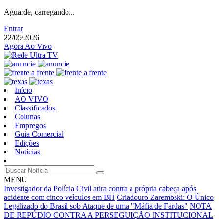
Aguarde, carregando...
Entrar
22/05/2026
Agora Ao Vivo
Início
AO VIVO
Classificados
Colunas
Empregos
Guia Comercial
Edições
Notícias
MENU
Investigador da Polícia Civil atira contra a própria cabeça após
acidente com cinco veículos em BH
Criadouro Zarembski: O Único
Legalizado do Brasil sob Ataque de uma "Máfia de Fardas"
NOTA
DE REPÚDIO CONTRA A PERSEGUIÇÃO INSTITUCIONAL