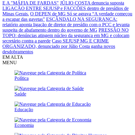
E A "MÁFIA DE FARDAS"
JÚLIO COSTA denuncia suposta
LIGAÇÃO ENTRE SEJUSP e FACÇÕES dentro de presídios de
Minas Gerais.
O DEPEN de MG Só se agrava
“A verdade começou
a escapar das gavetas”
ESCÂNDALO NA SEGURANÇA:
relatório aponta ligação de diretor de presídio com o PCC e levanta
suspeita de abafamento dentro do governo de MG
PRESSÃO NO
TOPO: denúncias atingem núcleo da segurança em MG e colocam
secretário contra a parede
Caso SEJUSP MG E CRIME
ORGANIZADO, denunciado por Júlio Costa ganha novos
desdobramentos
EM ALTA
MENU
Política
Saúde
Educação
Economia