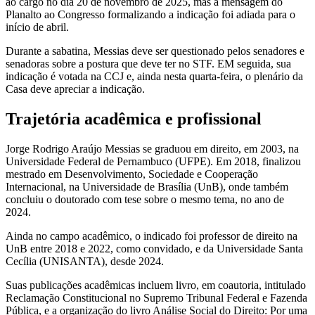
ao cargo no dia 20 de novembro de 2025, mas a mensagem do
Planalto ao Congresso formalizando a indicação foi adiada para o
início de abril.
Durante a sabatina, Messias deve ser questionado pelos senadores e
senadoras sobre a postura que deve ter no STF. EM seguida, sua
indicação é votada na CCJ e, ainda nesta quarta-feira, o plenário da
Casa deve apreciar a indicação.
Trajetória acadêmica e profissional
Jorge Rodrigo Araújo Messias se graduou em direito, em 2003, na
Universidade Federal de Pernambuco (UFPE). Em 2018, finalizou
mestrado em Desenvolvimento, Sociedade e Cooperação
Internacional, na Universidade de Brasília (UnB), onde também
concluiu o doutorado com tese sobre o mesmo tema, no ano de
2024.
Ainda no campo acadêmico, o indicado foi professor de direito na
UnB entre 2018 e 2022, como convidado, e da Universidade Santa
Cecília (UNISANTA), desde 2024.
Suas publicações acadêmicas incluem livro, em coautoria, intitulado
Reclamação Constitucional no Supremo Tribunal Federal e Fazenda
Pública, e a organização do livro Análise Social do Direito: Por uma