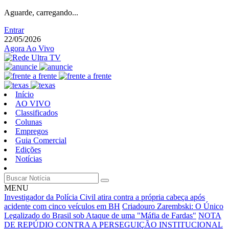
Aguarde, carregando...
Entrar
22/05/2026
Agora Ao Vivo
Início
AO VIVO
Classificados
Colunas
Empregos
Guia Comercial
Edições
Notícias
MENU
Investigador da Polícia Civil atira contra a própria cabeça após
acidente com cinco veículos em BH
Criadouro Zarembski: O Único
Legalizado do Brasil sob Ataque de uma "Máfia de Fardas"
NOTA
DE REPÚDIO CONTRA A PERSEGUIÇÃO INSTITUCIONAL