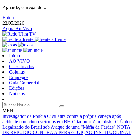
Aguarde, carregando...
Entrar
22/05/2026
Agora Ao Vivo
Início
AO VIVO
Classificados
Colunas
Empregos
Guia Comercial
Edições
Notícias
MENU
Investigador da Polícia Civil atira contra a própria cabeça após
acidente com cinco veículos em BH
Criadouro Zarembski: O Único
Legalizado do Brasil sob Ataque de uma "Máfia de Fardas"
NOTA
DE REPÚDIO CONTRA A PERSEGUIÇÃO INSTITUCIONAL