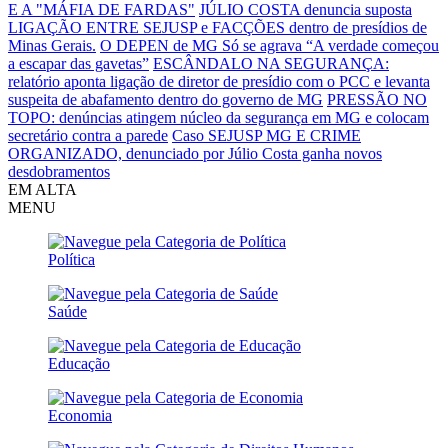
E A "MÁFIA DE FARDAS"
JÚLIO COSTA denuncia suposta
LIGAÇÃO ENTRE SEJUSP e FACÇÕES dentro de presídios de
Minas Gerais.
O DEPEN de MG Só se agrava
“A verdade começou
a escapar das gavetas”
ESCÂNDALO NA SEGURANÇA:
relatório aponta ligação de diretor de presídio com o PCC e levanta
suspeita de abafamento dentro do governo de MG
PRESSÃO NO
TOPO: denúncias atingem núcleo da segurança em MG e colocam
secretário contra a parede
Caso SEJUSP MG E CRIME
ORGANIZADO, denunciado por Júlio Costa ganha novos
desdobramentos
EM ALTA
MENU
Política
Saúde
Educação
Economia