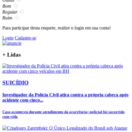
Ótimo
Bom
Regular
Ruim
Para participar desta enquete, realize o login em sua conta!
Login
Cadastre-se
+
Lidas
SUICÍDIO
Investigador da Polícia Civil atira contra a própria cabeça após
acidente com cinco...
Caso aconteceu durante atendimento da ocorrência; policial foi socorrido
com vida