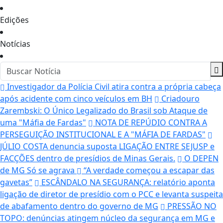
Edições
Notícias
Investigador da Polícia Civil atira contra a própria cabeça
após acidente com cinco veículos em BH
Criadouro
Zarembski: O Único Legalizado do Brasil sob Ataque de
uma "Máfia de Fardas"
NOTA DE REPÚDIO CONTRA A
PERSEGUIÇÃO INSTITUCIONAL E A "MÁFIA DE FARDAS"
JÚLIO COSTA denuncia suposta LIGAÇÃO ENTRE SEJUSP e
FACÇÕES dentro de presídios de Minas Gerais.
O DEPEN
de MG Só se agrava
“A verdade começou a escapar das
gavetas”
ESCÂNDALO NA SEGURANÇA: relatório aponta
ligação de diretor de presídio com o PCC e levanta suspeita
de abafamento dentro do governo de MG
PRESSÃO NO
TOPO: denúncias atingem núcleo da segurança em MG e